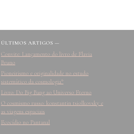
ÚLTIMOS ARTIGOS
—
Convite: Lançamento do livro de Flavia
Bruno
Pioneirismo e originalidade no estudo
sistemático da cosmologia*
Livro: Do Big Bang ao Universo Eterno
O cosmismo russo: konstantin tsiolkovsky e
as viagens espaciais
Ecocídio no Pantanal