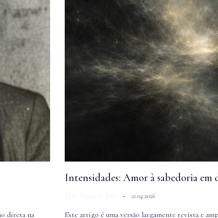
Intensidades: Amor à sabedoria em d
Por
Nelson Job
21.04.2026
o direta na
Este artigo é uma versão largamente revista e am