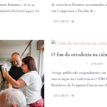
unt Bauman v. 16 n. 40
de existência Estamos acostumados a
man/article/view/154417 As
em Congressos e Escolas de…
LEIA MAIS
O fim da ortodoxia na ciên
Por
Mario Novello
17.03.2026
Artigo publicado originalmente em 2
intervenção na Conferência O FI
Brasileiro de Pesquisas Fisicas nos d
LEIA MAIS