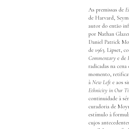
As premissas de
E
de Harvard, Seymo
autor do então in
por Nathan Glazer,
Daniel Patrick M
de 1963. Lipset, c
Commentary
e de
radicadas na cena 
momento, retifica
à
New Left
e aos s
Ethnicity in Our T
continuidade à sér
curadoria de Moyn
estímulo à formula
cujos antecedente