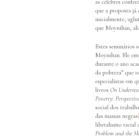
as célebres confer
que a proposta já
inicialmente, aglu
que Moynihan, aliá
Estes seminários 
Moynihan. Ele emp
durante o ano aca
da pobreza” que re
especialistas em q
livros
On Understan
Poverty: Perspectiv
social dos trabalh
das massas negras
liberalismo racia
Problem and the M