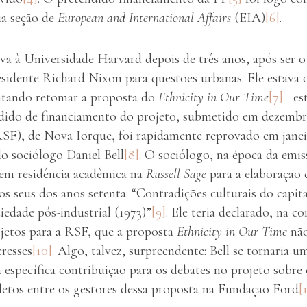
ua seção de
European and International Affairs
(EIA)
[6]
.
a à Universidade Harvard depois de três anos, após ser o 
esidente Richard Nixon para questões urbanas. Ele estava d
entando retomar a proposta do
Ethnicity in Our Time
[7]
– es
dido de financiamento do projeto, submetido em dezembr
SF), de Nova Iorque, foi rapidamente reprovado em jane
do sociólogo Daniel Bell
[8]
. O sociólogo, na época da emis
 em residência acadêmica na
Russell Sage
para a elaboração 
cos seus dos anos setenta: “Contradições culturais do capit
iedade pós-industrial (1973)”
[9]
. Ele teria declarado, na c
jetos para a RSF, que a proposta
Ethnicity in Our Time
não
eresses
[10]
. Algo, talvez, surpreendente: Bell se tornaria
a específica contribuição para os debates no projeto sobre
tos entre os gestores dessa proposta na Fundação Ford
[