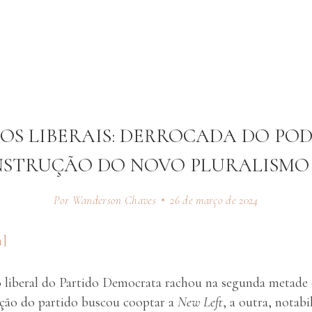
DOS LIBERAIS: DERROCADA DO PO
NSTRUÇÃO DO NOVO PLURALISMO
Por Wanderson Chaves
26 de março de 2024
1]
o liberal do Partido Democrata rachou na segunda metade 
ção do partido buscou cooptar a
New Left
, a outra, notab