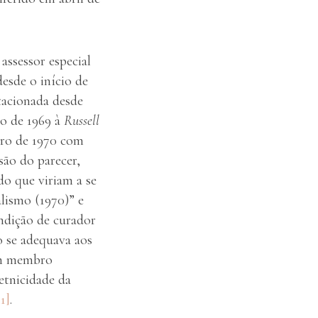
assessor especial
esde o início de
tacionada desde
o de 1969 à
Russell
iro de 1970 com
são do parecer,
do que viriam a se
alismo (1970)” e
ondição de curador
 se adequava aos
 um membro
 etnicidade da
11]
.