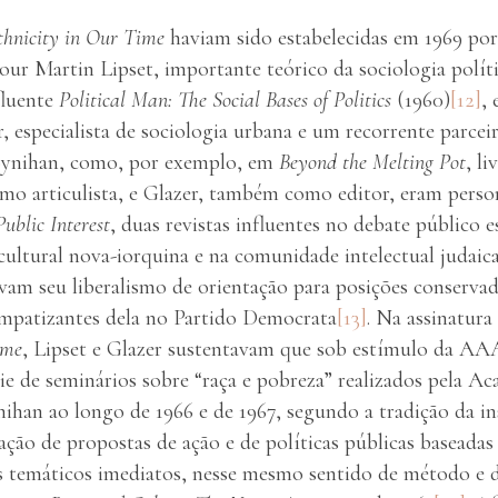
thnicity in Our Time
haviam sido estabelecidas em 1969 por
ur Martin Lipset, importante teórico da sociologia polí
fluente
Political Man: The Social Bases of Politics
(1960)
[12]
, 
 especialista de sociologia urbana e um recorrente parceir
oynihan, como, por exemplo, em
Beyond the Melting Pot
, l
omo articulista, e Glazer, também como editor, eram perso
Public Interest
, duas revistas influentes no debate público 
cultural nova-iorquina e na comunidade intelectual judaic
vam seu liberalismo de orientação para posições conserva
impatizantes dela no Partido Democrata
[13]
. Na assinatura
ime
, Lipset e Glazer sustentavam que sob estímulo da AAA
ie de seminários sobre “raça e pobreza” realizados pela A
ihan ao longo de 1966 e de 1967, segundo a tradição da ins
ção de propostas de ação e de políticas públicas baseadas
s temáticos imediatos, nesse mesmo sentido de método e d