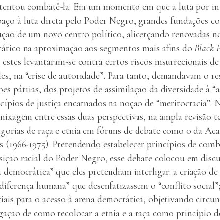
tentou combatê-la. Em um momento em que a luta por int
aço à luta direta pelo Poder Negro, grandes fundações c
ução de um novo centro político, alicerçando renovadas n
ático na aproximação aos segmentos mais afins do
Black 
estes levantaram-se contra certos riscos insurrecionais d
les, na “crise de autoridade”. Para tanto, demandavam o r
ções pátrias, dos projetos de assimilação da diversidade à 
ípios de justiça encarnados na noção de “meritocracia”. N
xagem entre essas duas perspectivas, na ampla revisão te
egorias de raça e etnia em fóruns de debate como o da A
s (1966-1975). Pretendendo estabelecer princípios de comb
osição racial do Poder Negro, esse debate colocou em disc
 democrática” que eles pretendiam interligar: a criação de
diferença humana” que desenfatizassem o “conflito social”;
iais para o acesso à arena democrática, objetivando circun
tigação de como recolocar a etnia e a raça como princípio