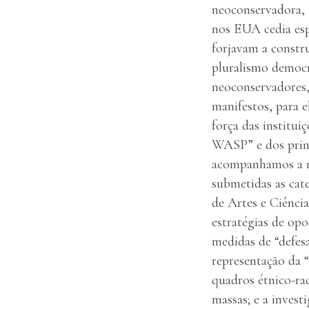
neoconservadora, 
nos EUA cedia esp
forjavam a constr
pluralismo democr
neoconservadores, 
manifestos, para e
força das institui
WASP” e dos princ
acompanhamos a mi
submetidas as cat
de Artes e Ciência
estratégias de op
medidas de “defesa
representação da “
quadros étnico-rac
massas; e a inves