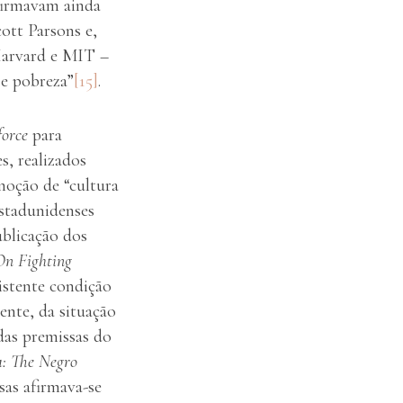
firmavam ainda
ott Parsons e,
Harvard e MIT –
 e pobreza”
[15]
.
force
para
s, realizados
noção de “cultura
estadunidenses
ublicação dos
On Fighting
sistente condição
ente, da situação
 das premissas do
: The Negro
as afirmava-se