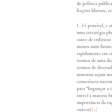
de política públic
frações liberais, 
(…) é possível, e 
uma estratégia plu
custo de enfatiza
menos num futuro 
rapidamente em ci
termos de uma dic
termos de diversid
minorias sejam me
consciência nacion
para “bagunçar a 
entre) a maioria b
importância da ra
outros).
[2]