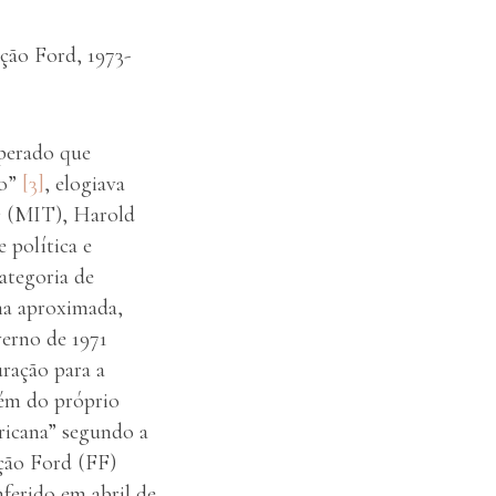
ação Ford, 1973-
sperado que
lo”
[3]
, elogiava
y
(MIT), Harold
 política e
ategoria de
rma aproximada,
verno de 1971
uração para a
ém do próprio
ericana” segundo a
ção Ford (FF)
ferido em abril de