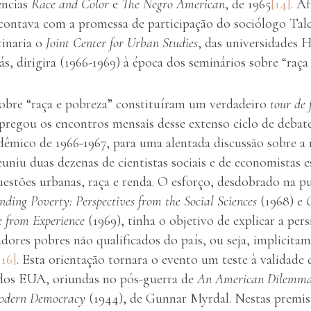
ências
Race and Color
e
The Negro American
, de 1965
[14]
. A
 contava com a promessa de participação do sociólogo Talc
tinaria o
Joint Center for Urban Studies
, das universidades 
s, dirigira (1966-1969) à época dos seminários sobre “raça
sobre “raça e pobreza” constituíram um verdadeiro
tour de 
regou os encontros mensais desse extenso ciclo de debate
dêmico de 1966-1967, para uma alentada discussão sobre a 
uniu duas dezenas de cientistas sociais e de economistas 
uestões urbanas, raça e renda. O esforço, desdobrado na p
ding Poverty: Perspectives from the Social Sciences
(1968) e
e from Experience
(1969), tinha o objetivo de explicar a per
adores pobres não qualificados do país, ou seja, implicitam
[16]
. Esta orientação tornara o evento um teste à validade
l dos EUA, oriundas no pós-guerra de
An American Dilemma
odern Democracy
(1944), de Gunnar Myrdal. Nestas premiss