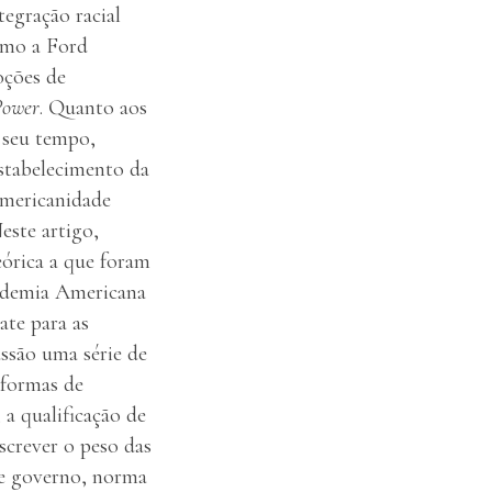
egração racial
omo a Ford
oções de
Power
. Quanto aos
e seu tempo,
estabelecimento da
“americanidade
este artigo,
órica a que foram
cademia Americana
ate para as
ussão uma série de
 formas de
 a qualificação de
screver o peso das
 de governo, norma