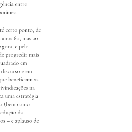
gência entre
porâneo.
té certo ponto, de
s anos 60, mas ao
Agora, e pelo
de progredir mais
nquadrado em
 discurso é em
que beneficiam as
ivindicações na
ca uma estratégia
tro (bem como
 redução da
os – e aplauso de