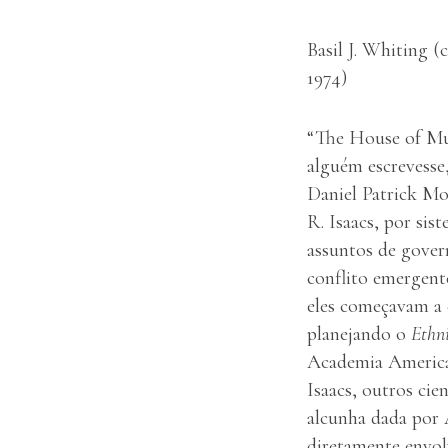
Basil J. Whiting (
1974)
“The House of Mum
alguém escrevesse,
Daniel Patrick Mo
R. Isaacs, por sis
assuntos de gove
conflito emergent
eles começavam a 
planejando o
Ethn
Academia America
Isaacs, outros cie
alcunha dada por 
diretamente envol