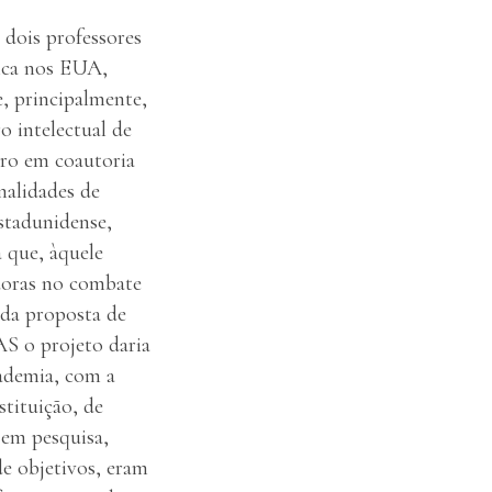
 dois professores
tica nos EUA,
e, principalmente,
o intelectual de
ivro em coautoria
nalidades de
estadunidense,
a que, àquele
doras no combate
 da proposta de
S o projeto daria
cademia, com a
tituição, de
 em pesquisa,
e objetivos, eram