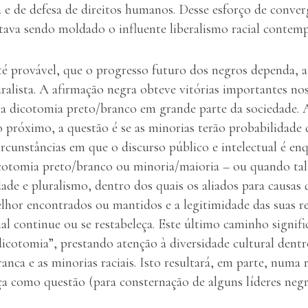
a e de defesa de direitos humanos. Desse esforço de conver
estava sendo moldado o influente liberalismo racial contem
até provável, que o progresso futuro dos negros dependa, a
ralista. A afirmação negra obteve vitórias importantes no
r a dicotomia preto/branco em grande parte da sociedade. 
próximo, a questão é se as minorias terão probabilidade 
rcunstâncias em que o discurso público e intelectual é e
otomia preto/branco ou minoria/maioria – ou quando tal
ade e pluralismo, dentro dos quais os aliados para causas 
lhor encontrados ou mantidos e a legitimidade das suas re
al continue ou se restabeleça. Este último caminho signifi
dicotomia”, prestando atenção à diversidade cultural den
ranca e as minorias raciais. Isto resultará, em parte, numa
ça como questão (para consternação de alguns líderes negr