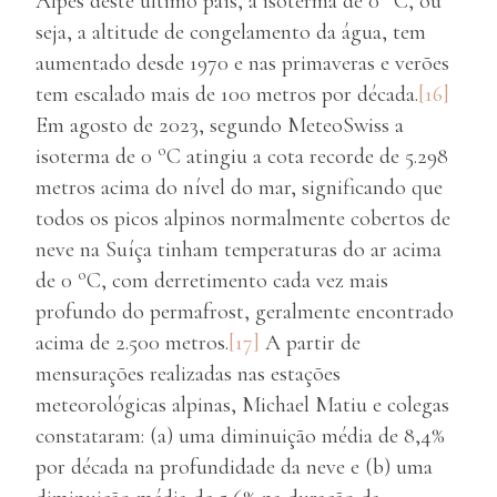
Alpes deste último país, a isoterma de 0
C, ou
seja, a altitude de congelamento da água, tem
aumentado desde 1970 e nas primaveras e verões
tem escalado mais de 100 metros por década.
[16]
Em agosto de 2023, segundo MeteoSwiss a
o
isoterma de 0
C atingiu a cota recorde de 5.298
metros acima do nível do mar, significando que
todos os picos alpinos normalmente cobertos de
neve na Suíça tinham temperaturas do ar acima
o
de 0
C, com derretimento cada vez mais
profundo do permafrost, geralmente encontrado
acima de 2.500 metros.
[17]
A partir de
mensurações realizadas nas estações
meteorológicas alpinas, Michael Matiu e colegas
constataram: (a) uma diminuição média de 8,4%
por década na profundidade da neve e (b) uma