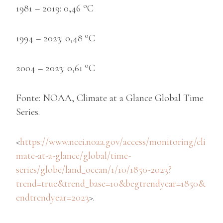
o
1981 – 2019: 0,46
C
o
1994 – 2023: 0,48
C
o
2004 – 2023: 0,61
C
Fonte: NOAA, Climate at a Glance Global Time
Series.
<
https://www.ncei.noaa.gov/access/monitoring/cli
mate-at-a-glance/global/time-
series/globe/land_ocean/1/10/1850-2023?
trend=true&trend_base=10&begtrendyear=1850&
endtrendyear=2023
>.