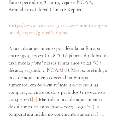
Para o período 1981-2019, veja-se: NOAA,
Annual 2019 Global Climate Report.
<
https://www.ncei.noaa.gov/access/monitoring/m
onthly-report/global/201913
>.
A taxa de aquecimento por década na Europa
o
entre 1994 e 2023 (0,48
C) é já mais do dobro da
o
taxa média
global
nesses trinta anos (0,22
C /
década, segundo o NOAA
[6]
). Mas, sobretudo, a
taxa de aquecimento decenal na Europa
aumentou em 80%
em relação a ela mesma
na
comparação entre os dois períodos (1970-2010 x
2004-2023).
[7]
Mantida a taxa de aquecimento
o
dos últimos 20 anos (2004-2023 = 0,61
C), a
temperatura média no continente aumentará +1