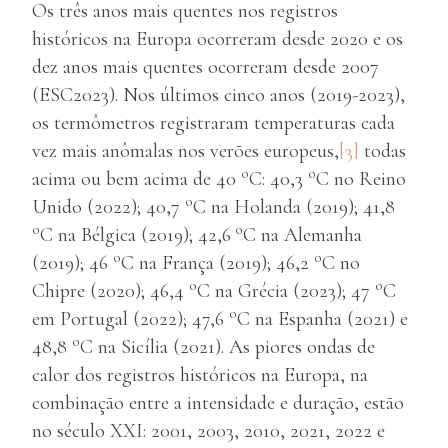
Os três anos mais quentes nos registros
históricos na Europa ocorreram desde 2020 e os
dez anos mais quentes ocorreram desde 2007
(ESC2023). Nos últimos cinco anos (2019-2023),
os termômetros registraram temperaturas cada
vez mais anômalas nos verões europeus,
[3]
todas
o
o
acima ou bem acima de 40
C: 40,3
C no Reino
o
Unido (2022); 40,7
C na Holanda (2019); 41,8
o
o
C na Bélgica (2019); 42,6
C na Alemanha
o
o
(2019); 46
C na França (2019); 46,2
C no
o
o
Chipre (2020); 46,4
C na Grécia (2023); 47
C
o
em Portugal (2022); 47,6
C na Espanha (2021) e
o
48,8
C na Sicília (2021). As piores ondas de
calor dos registros históricos na Europa, na
combinação entre a intensidade e duração, estão
no século XXI: 2001, 2003, 2010, 2021, 2022 e