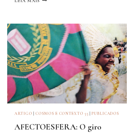
LEIA MAIS
O
CORRE
VIRA
SURFE
ARTIGO
|
COSMOS E CONTEXTO 55
|
PUBLICADOS
AFECTOESFERA: O giro