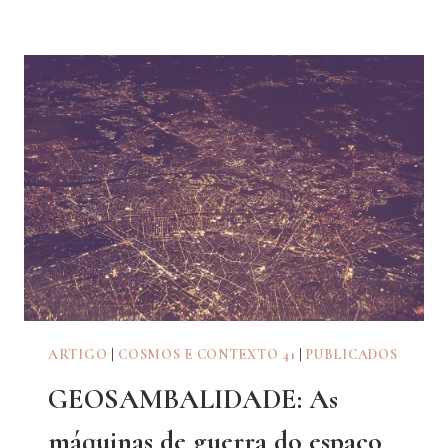
GIRO
EPISTÊMICO
DA
PORTA
BANDEIRA
E
MESTRE
SALA
NO
ESPAÇO
RACIAL
ARTIGO
|
COSMOS E CONTEXTO 41
|
PUBLICADOS
GEOSAMBALIDADE: As
máquinas de guerra do espaço