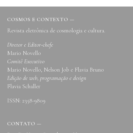
DE
GUERRA
DO
COSMOS E CONTEXTO
—
ESPAÇO
Revista eletrônica de cosmologia e cultura.
RACIAL
Diretor e Editor-chefe
Mario Novello
Comitê Executivo
Mario Novello, Nelson Job e Flavia Bruno
Edição de web, programação e design
Flavia Schaller
ISSN: 2358-9809
CONTATO
—