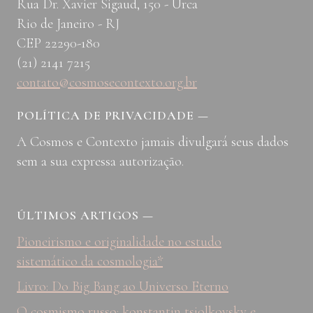
Rua Dr. Xavier Sigaud, 150 - Urca
Rio de Janeiro - RJ
CEP 22290-180
(21) 2141 7215
contato@cosmosecontexto.org.br
POLÍTICA DE PRIVACIDADE
—
A Cosmos e Contexto jamais divulgará seus dados
sem a sua expressa autorização.
ÚLTIMOS ARTIGOS
—
Pioneirismo e originalidade no estudo
sistemático da cosmologia*
Livro: Do Big Bang ao Universo Eterno
O cosmismo russo: konstantin tsiolkovsky e