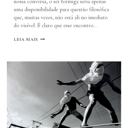
nossa conversa, o ser formiga seria apenas
uma disponibilidade para questão filosófica
que, muitas vezes, não está ali no imediato
do visível. É claro que esse encontro…
O
LEIA MAIS
ÚLTIMO
GESTO:
DO
CONCEITO
NASCEM
OS
FILÓSOFOS
(AS).