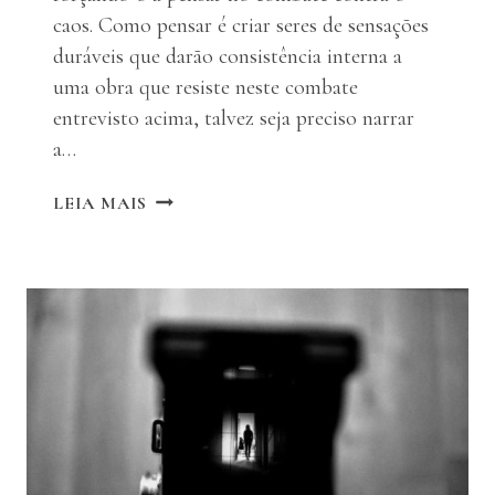
caos. Como pensar é criar seres de sensações
duráveis que darão consistência interna a
uma obra que resiste neste combate
entrevisto acima, talvez seja preciso narrar
a…
DO
LEIA MAIS
CAOS
AO
COSMOS:
VIDA
E
PENSAMENTO
NA
CRIAÇÃO
DE
UMA
ARTE
DESMEDIDA