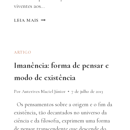
viventes aos…
O
LEIA MAIS
QUE
É
A
FILOSOFIA
DE
ARTIGO
UM
Imanência: forma de pensar e
PENSAMENTO
NÔMADE?
modo de existência
Por Auterives Maciel Júnior
7 de julho de 2013
Os pensamentos sobre a origem e o fim da
existência, tão decantados no universo da
ciência e da filosofia, exprimem uma forma
de pensar transcendente que descende do