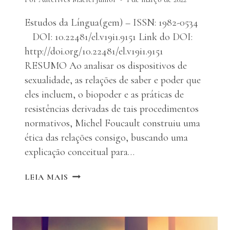
Estudos da Língua(gem) – ISSN: 1982-0534
DOI: 10.22481/el.v19i1.9151 Link do DOI:
http://doi.org/10.22481/el.v19i1.9151
RESUMO Ao analisar os dispositivos de
sexualidade, as relações de saber e poder que
eles incluem, o biopoder e as práticas de
resistências derivadas de tais procedimentos
normativos, Michel Foucault construiu uma
ética das relações consigo, buscando uma
explicação conceitual para…
DO
LEIA MAIS
DISPOSITIVO
DA
SEXUALIDADE
AO