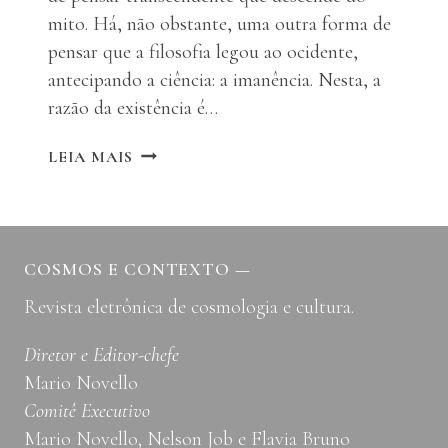
mito. Há, não obstante, uma outra forma de
pensar que a filosofia legou ao ocidente,
antecipando a ciência: a imanência. Nesta, a
razão da existência é…
IMANÊNCIA:
LEIA MAIS
FORMA
DE
PENSAR
E
MODO
COSMOS E CONTEXTO
—
DE
Revista eletrônica de cosmologia e cultura.
EXISTÊNCIA
Diretor e Editor-chefe
Mario Novello
Comitê Executivo
Mario Novello, Nelson Job e Flavia Bruno