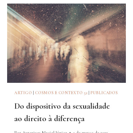
ARTIGO
|
COSMOS E CONTEXTO 52
|
PUBLICADOS
Do dispositivo da sexualidade
ao direito à diferença
Por Auterives Maciel Júnior
1 de março de 2022