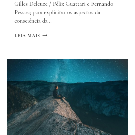
Gilles Deleuze / Félix Guattari e Fernando
Pessoa; para explicitar os aspectos da
consciência da…
A
LEIA MAIS
CONSCIÊNCIA
DA
OBRA
DE
ARTE
E
O
DEVIR
OUTRO
DO
CRIADOR