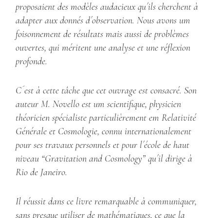
proposaient des modèles audacieux qu´ils cherchent à
adapter aux donnés d´observation. Nous avons um
foisonnement de résultats mais aussi de problèmes
ouvertes, qui méritent une analyse et une réflexion
profonde.
C´est à cette tâche que cet ouvrage est consacré. Son
auteur M. Novello est um scientifique, physicien
théoricien spécialiste particulièrement em Relativité
Générale et Cosmologie, connu internationalement
pour ses travaux personnels et pour l´école de haut
niveau “Gravitation and Cosmology” qu´il dirige à
Rio de Janeiro.
Il réussit dans ce livre remarquable à communiquer,
sans presque utiliser de mathématiques, ce que la