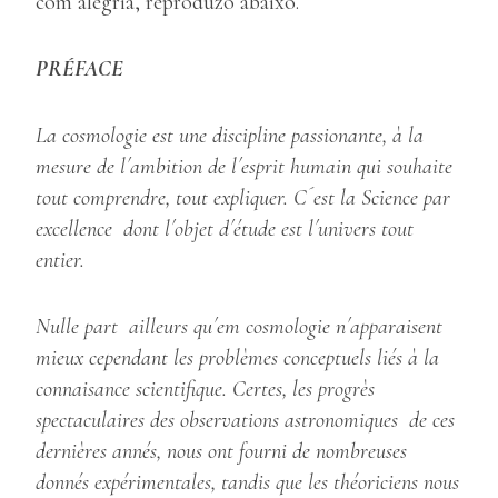
com alegria, reproduzo abaixo.
PRÉFACE
La cosmologie est une discipline passionante, à la
mesure de l´ambition de l´esprit humain qui souhaite
tout comprendre, tout expliquer.
C´est la Science par
excellence dont l´objet d´étude est l´univers tout
entier.
Nulle part ailleurs qu´em cosmologie n´apparaisent
mieux cependant les problèmes conceptuels liés à la
connaisance scientifique.
Certes, les progrès
spectaculaires des observations astronomiques de ces
dernières annés, nous ont fourni de nombreuses
donnés expérimentales, tandis que les théoriciens nous