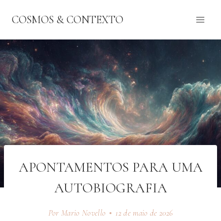
Pular
COSMOS & CONTEXTO
para
o
Conteúdo
APONTAMENTOS PARA UMA
AUTOBIOGRAFIA
Por Mario Novello
12 de maio de 2026