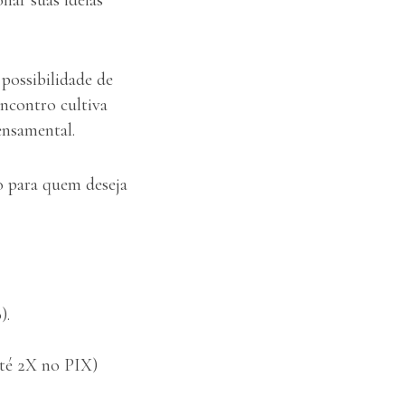
possibilidade de
ncontro cultiva
ensamental.
o para quem deseja
).
té 2X no PIX)