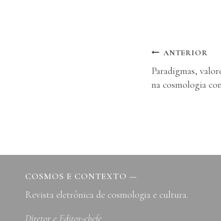
Navegação
ANTERIOR
Paradigmas, valor
de
na cosmologia co
Post
COSMOS E CONTEXTO
—
Revista eletrônica de cosmologia e cultura.
Diretor e Editor-chefe