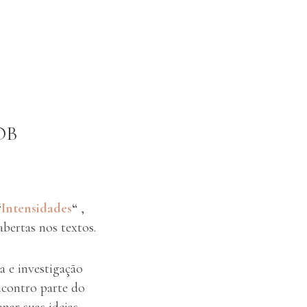
OB
“
Intensidades
“
,
bertas nos textos.
a e investigação
ncontro parte do
onar suas ideias