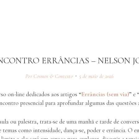
NCONTRO ERRÂNCIAS – NELSON J
Por Cosmos & Contexto
5 de maio de 2026
rso on-line dedicados aos artigos
“
Errâncias (sem via)
”
e
ncontro presencial para aprofundar algumas das questões a
ula ou palestra, trata-se de uma manhã e tarde de convers
de temas como intensidade, dança-se, poder e errância. O e
limita a ele: será um espaço para explorar, discutir e tensi