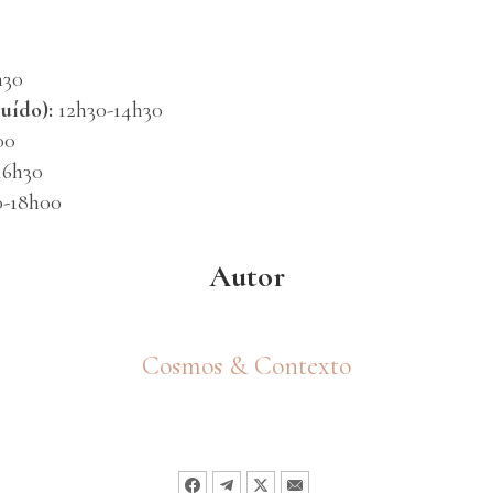
h30
uído):
12h30-14h30
00
16h30
0-18h00
Autor
Cosmos & Contexto