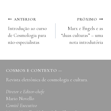
Navegação
ANTERIOR
PRÓXIMO
Introdução ao curso
Marx e Engels e as
de
de Cosmologia para
“duas culturas” – uma
Post
não-especialistas
nota introdutória
COSMOS E CONTEXTO
—
Revista eletrônica de cosmologia e cultura.
Diretor e Editor-chefe
Mario Novello
Comitê Executivo