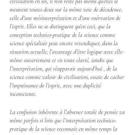
civilisation en soi, il n’en reste pas moins qu’elles se
meuvent toutes deux sur la même voie de décadence,
celle d’une mésinterprétation et d’une enérvation de
l’esprit. Elles ne se distinguent qu’en ceci, que la
conception technico-pratique de la science comme
science spécialisée peut encore revendiquer, dans la
situation actuelle, l’avantage d’être logique avec elle-
même ouvertement et en toute clarté, tandis que
l’interprétation, qui réapparait aujourd’hui , de la
science comme valeur de civilisation, essaie de cacher
l’impuissance de l’esprit, avec une duplicité
inconsciente.
La confusion inhérente à l’absence totale de pensée va
même parfois si loin que l’interprétation technico-
pratique de la science reconnait en même temps la