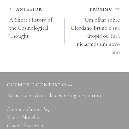
Navegação
ANTERIOR
PRÓXIMO
A Short History of
Um olhar sobre
de
the Cosmological
Giordano Bruno e sua
Post
Thought
utopia ou Para
iniciarmos um novo
ano
COSMOS E CONTEXTO
—
Revista eletrônica de cosmologia e cultura.
Diretor e Editor-chefe
Mario Novello
Comitê Executivo