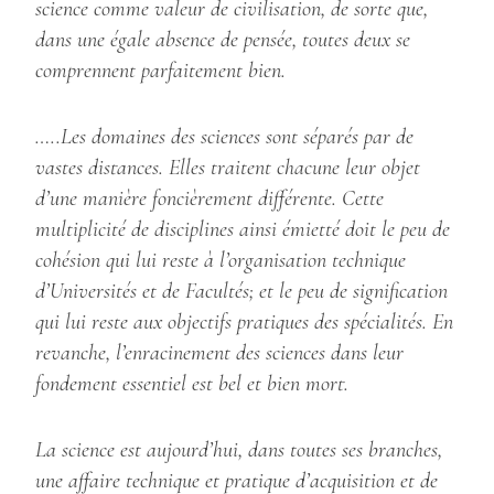
science comme valeur de civilisation, de sorte que,
dans une égale absence de pensée, toutes deux se
comprennent parfaitement bien.
…..Les domaines des sciences sont séparés par de
vastes distances. Elles traitent chacune leur objet
d’une manière foncièrement différente. Cette
multiplicité de disciplines ainsi émietté doit le peu de
cohésion qui lui reste à l’organisation technique
d’Universités et de Facultés; et le peu de signification
qui lui reste aux objectifs pratiques des spécialités. En
revanche, l’enracinement des sciences dans leur
fondement essentiel est bel et bien mort.
La science est aujourd’hui, dans toutes ses branches,
une affaire technique et pratique d’acquisition et de