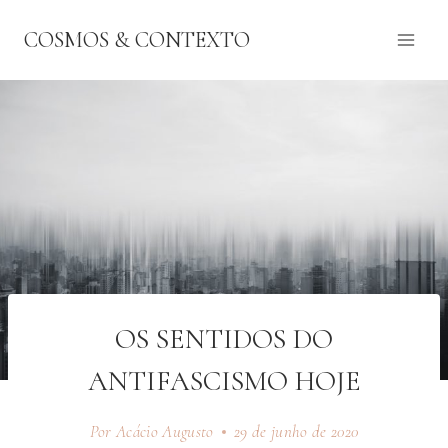
Pular
COSMOS & CONTEXTO
para
o
Conteúdo
OS SENTIDOS DO
ANTIFASCISMO HOJE
Por Acácio Augusto
29 de junho de 2020