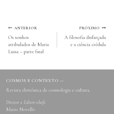
Navegação
ANTERIOR
PRÓXIMO
Os sonhos
A filosofia disfarçada
de
atribulados de Maria
e a ciência crédula
Post
Luisa – parte final
COSMOS E CONTEXTO
—
Revista eletrônica de cosmologia e cultura.
Diretor e Editor-chefe
Mario Novello