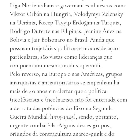
Liga Norte italiana e governantes ubuescos como
Viktor Orbán na Hungria, Volodymyr Zelensky
na Ucrânia, Recep Tayyip Erdoğan na Turquia,
Rodrigo Duterte nas Filipinas, Jeanine Áñez na
Bolívia e Jair Bolsonaro no Brasil. Ainda que
possuam trajetórias políticas e modos de ação
particulares, são vistas como lideranças que
compõem um mesmo modus operandi.
Pelo reverso, na Europa e nas Américas, grupos
anarquistas e antiautoritários se empenham há
mais de 40 anos em alertar que a política
(neo)fascista e (neo)nazista não foi enterrada com
a derrota das potências do Eixo na Segunda
Guerra Mundial (1939-1945), sendo, portanto,
urgente combatê-la. Alguns desses grupos,
oriundos da contracultura anarco-punk e do