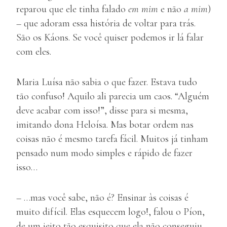
reparou que ele tinha falado
em mim
e não
a mim
)
– que adoram essa história de voltar para trás.
São os Káons. Se você quiser podemos ir lá falar
com eles.
Maria Luísa não sabia o que fazer. Estava tudo
tão confuso! Aquilo ali parecia um caos. “Alguém
deve acabar com isso!”, disse para si mesma,
imitando dona Heloísa. Mas botar ordem nas
coisas não é mesmo tarefa fácil. Muitos já tinham
pensado num modo simples e rápido de fazer
isso…
– …mas você sabe, não é? Ensinar às coisas é
muito difícil. Elas esquecem logo!, falou o Píon,
de um jeito tão esquisito que ela não conseguiu