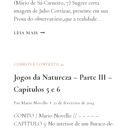
(Mário de Sá-Carneiro, 7) Sugere certa
imagem de Julio Cortázar, presente em sua
Prosa do observatório,que a realidade…
TODO
LEIA MAIS
ABISMO
É
NAVEGÁVEL
A
BARQUINHOS
COSMOS E CONTEXTO 22
DE
Jogos da Natureza – Parte III –
PAPEL:
NO
Capítulos 5 e 6
LIMIAR
COM
ROSA
Por Mario Novello
21 de fevereiro de 2014
E
CORTÁZAR
CONTO / Mario Novello // – – – – –
CAPÍTULO 5: No interior de um Buraco-de-