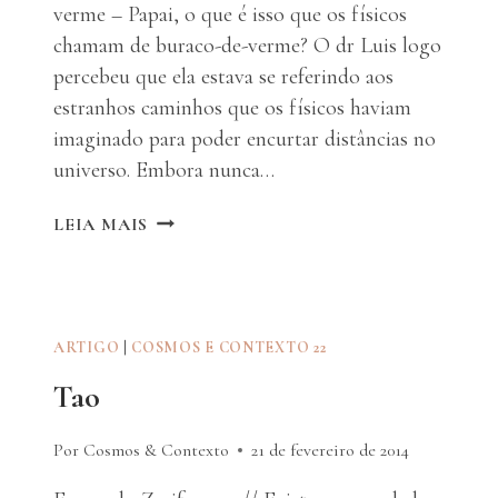
verme – Papai, o que é isso que os físicos
chamam de buraco-de-verme? O dr Luis logo
percebeu que ela estava se referindo aos
estranhos caminhos que os físicos haviam
imaginado para poder encurtar distâncias no
universo. Embora nunca…
JOGOS
LEIA MAIS
DA
NATUREZA
–
PARTE
III
ARTIGO
|
COSMOS E CONTEXTO 22
–
Tao
CAPÍTULOS
5
E
Por Cosmos & Contexto
21 de fevereiro de 2014
6