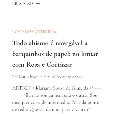
SOBRE
LEIA MAIS
UMA
FUNDAMENTAÇÃO
NÃO
REFLEXIVA
DA
COSMOS E CONTEXTO 22
MECÂNICA
Todo abismo é navegável a
QUÂNTICA
barquinhos de papel: no limiar
com Rosa e Cortázar
Por Mario Novello
21 de fevereiro de 2014
ARTIGO / Mariana Souza de Almeida // – –
– – – “Eu não sou eu nem sou o outro, Sou
qualquer coisa de intermédio: Pilar da ponte
de tédio Que vai de mim para o Outro”