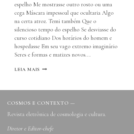
espelho Me mostrasse outro rosto ou uma
cega Máscara impessoal que ocultaria Algo
na certa atroz. Temi também Que o
silencioso tempo do espelho Se desviasse do
curso cotidiano Dos horários do homem e
hospedasse Em seu vago extremo imaginário
Seres e formas e matizes novos….
JORGE
LEIA MAIS
LUIS
BORGES
E
AS
LÓGICAS
COSMOS E CONTEXTO
—
DE
Revista eletrônica de cosmologia e cultura.
LUIZ
SÉRGIO
COELHO
Diretor e Editor-chefe
DE