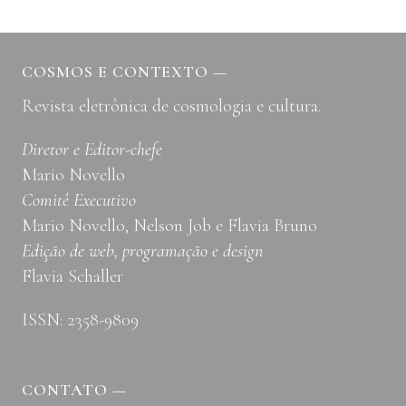
DO
TIGRE:
O
OUTRO
COSMOS E CONTEXTO
—
E
Revista eletrônica de cosmologia e cultura.
A
“PRODUÇÃO”
DE
Diretor e Editor-chefe
CARNE
Mario Novello
NA
Comitê Executivo
ATUALIDADE
Mario Novello, Nelson Job e Flavia Bruno
Edição de web, programação e design
Flavia Schaller
ISSN: 2358-9809
CONTATO
—