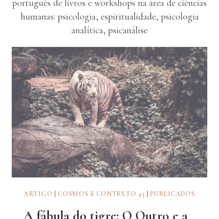
português de livros e workshops na área de ciências
humanas: psicologia, espiritualidade, psicologia
analítica, psicanálise
ARTIGO
|
COSMOS E CONTEXTO 43
|
PUBLICADOS
A fábula do tigre: O Outro e a