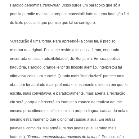
Haroldo denomina
trans-criar
. Disso surge um paradoxo que só a
poesia permite realizar: a própria impossibilidade de uma tradução fiel
do texto poético é que permite que tal se configure.
“A tradução é uma forma. Para apreendê-la como tal, é preciso
retornar ao original. Pois nele reside a lei dessa forma, enquanto
encerrada em sua traduzibilidade”, diz Benjamin. Em sua poética
tradutória, Haroldo, grande leitor do filósofo alemão, interpretou tal
afirmativa como um convite. Quanto mais “intraduzível” parecer uma
obra, por ter abalado mais profunda e tensamente o idioma em que foi
escrita, mais convidativa, e paradoxalmente, mais aberta à recriação
ela será, porque oferecerá ao tradutor a chance de realizar aquele
mesmo procedimento estético em sua própria língua, causando nela o
mesmo estranhamento que o original causou à sua. Em outras
palavras, como diz Mallarmé (um dos poetas que Haroldo mais
traduziu), “
Donner unsenspluspurauxmots de la tribu
”. Por isso, não