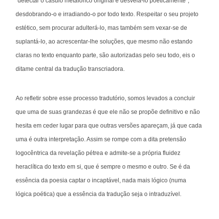
“detectar o casulo metafórico original e desvelá-lo poeticamente”,
desdobrando-o e irradiando-o por todo texto. Respeitar o seu projeto
estético, sem procurar adulterá-lo, mas também sem vexar-se de
suplantá-lo, ao acrescentar-lhe soluções, que mesmo não estando
claras no texto enquanto parte, são autorizadas pelo seu todo, eis o
ditame central da tradução transcriadora.
Ao refletir sobre esse processo tradutório, somos levados a concluir
que uma de suas grandezas é que ele não se propõe definitivo e não
hesita em ceder lugar para que outras versões apareçam, já que cada
uma é outra interpretação. Assim se rompe com a dita pretensão
logocêntrica da revelação pétrea e admite-se a própria fluidez
heraclítica do texto em si, que é sempre o mesmo e outro. Se é da
essência da poesia captar o incaptável, nada mais lógico (numa
lógica poética) que a essência da tradução seja o intraduzível.