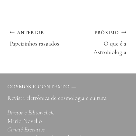
Navegação
ANTERIOR
PRÓXIMO
Papeizinhos rasgados
O que é a
de
Astrobiologia
Post
COSMOS E CONTEXTO
—
Revista eletrônica de cosmologia e cultura.
Diretor e Editor-chefe
Mario Novello
Comitê Executivo