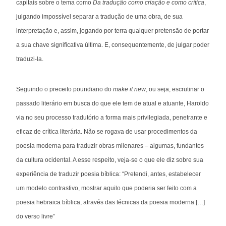
capitais sobre o tema como
Da tradução como criação e como crítica
,
julgando impossível separar a tradução de uma obra, de sua
interpretação e, assim, jogando por terra qualquer pretensão de portar
a sua chave significativa última. E, consequentemente, de julgar poder
traduzi-la.
Seguindo o preceito poundiano do
make it new
, ou seja, escrutinar o
passado literário em busca do que ele tem de atual e atuante, Haroldo
via no seu processo tradutório a forma mais privilegiada, penetrante e
eficaz de crítica literária. Não se rogava de usar procedimentos da
poesia moderna para traduzir obras milenares – algumas, fundantes
da cultura ocidental. A esse respeito, veja-se o que ele diz sobre sua
experiência de traduzir poesia bíblica: “Pretendi, antes, estabelecer
um modelo contrastivo, mostrar aquilo que poderia ser feito com a
poesia hebraica bíblica, através das técnicas da poesia moderna […]
do verso livre”