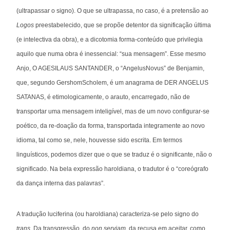
(ultrapassar o signo). O que se ultrapassa, no caso, é a pretensão ao
Logos
preestabelecido, que se propõe detentor da significação última
(e intelectiva da obra), e a dicotomia forma-conteúdo que privilegia
aquilo que numa obra é inessencial: “sua mensagem”. Esse mesmo
Anjo, O AGESILAUS SANTANDER, o “AngelusNovus” de Benjamin,
que, segundo GershomScholem, é um anagrama de DER ANGELUS
SATANAS, é etimologicamente, o arauto, encarregado, não de
transportar uma mensagem inteligível, mas de um novo configurar-se
poético, da re-doação da forma, transportada integramente ao novo
idioma, tal como se, nele, houvesse sido escrita. Em termos
linguísticos, podemos dizer que o que se traduz é o significante, não o
significado. Na bela expressão haroldiana, o tradutor é o “coreógrafo
da dança interna das palavras”.
A tradução luciferina (ou haroldiana) caracteriza-se pelo signo do
trans
. Da transgressão, do
non serviam
, da recusa em aceitar, como