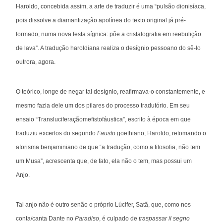
Haroldo, concebida assim, a arte de traduzir é uma “pulsão dionisíaca,
pois dissolve a diamantização apolínea do texto original já pré-
formado, numa nova festa sígnica: põe a cristalografia em reebulição
de lava”. A tradução haroldiana realiza o desígnio pessoano do sê-lo
outrora, agora.
O teórico, longe de negar tal desígnio, reafirmava-o constantemente, e
mesmo fazia dele um dos pilares do processo tradutório. Em seu
ensaio “Transluciferaçãomefistofáustica”, escrito à época em que
traduziu excertos do segundo
Fausto
goethiano, Haroldo, retomando o
aforisma benjaminiano de que “a tradução, como a filosofia, não tem
um Musa”, acrescenta que, de fato, ela não o tem, mas possui um
Anjo.
Tal anjo não é outro senão o próprio Lúcifer, Satã, que, como nos
conta/canta Dante no
Paradiso
, é culpado de
traspassar il segno