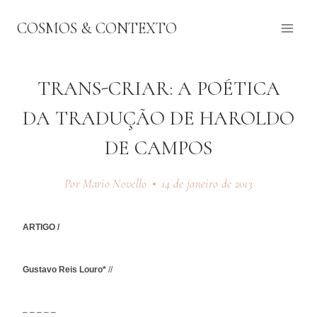
Pular
COSMOS & CONTEXTO
para
o
Conteúdo
TRANS-CRIAR: A POÉTICA
DA TRADUÇÃO DE HAROLDO
DE CAMPOS
Por Mario Novello
14 de janeiro de 2013
ARTIGO /
Gustavo Reis Louro*
//
– – – – –