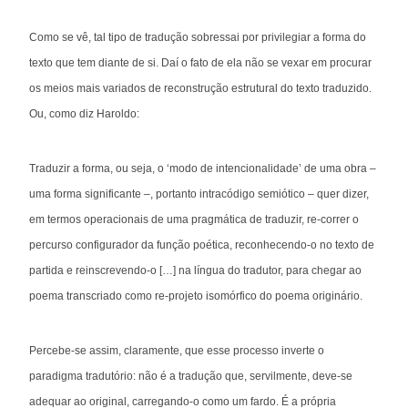
Como se vê, tal tipo de tradução sobressai por privilegiar a forma do
texto que tem diante de si. Daí o fato de ela não se vexar em procurar
os meios mais variados de reconstrução estrutural do texto traduzido.
Ou, como diz Haroldo:
Traduzir a forma, ou seja, o ‘modo de intencionalidade’ de uma obra –
uma forma significante –, portanto intracódigo semiótico – quer dizer,
em termos operacionais de uma pragmática de traduzir, re-correr o
percurso configurador da função poética, reconhecendo-o no texto de
partida e reinscrevendo-o […] na língua do tradutor, para chegar ao
poema transcriado como re-projeto isomórfico do poema originário.
Percebe-se assim, claramente, que esse processo inverte o
paradigma tradutório: não é a tradução que, servilmente, deve-se
adequar ao original, carregando-o como um fardo. É a própria