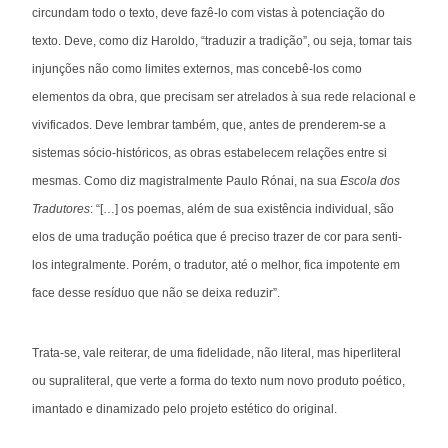
circundam todo o texto, deve fazê-lo com vistas à potenciação do
texto. Deve, como diz Haroldo, “traduzir a tradição”, ou seja, tomar tais
injunções não como limites externos, mas concebê-los como
elementos da obra, que precisam ser atrelados à sua rede relacional e
vivificados. Deve lembrar também, que, antes de prenderem-se a
sistemas sócio-históricos, as obras estabelecem relações entre si
mesmas. Como diz magistralmente Paulo Rónai, na sua
Escola dos
Tradutores
: “[…] os poemas, além de sua existência individual, são
elos de uma tradução poética que é preciso trazer de cor para senti-
los integralmente. Porém, o tradutor, até o melhor, fica impotente em
face desse resíduo que não se deixa reduzir”.
Trata-se, vale reiterar, de uma fidelidade, não literal, mas hiperliteral
ou supraliteral, que verte a forma do texto num novo produto poético,
imantado e dinamizado pelo projeto estético do original.