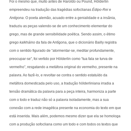
Foi o mesmo que, muito antes de Haroldo ou Pound, Hölderlin
empreendeu na tradução das tragédias sofoclianas
Édipo-Rei
e
Antígona
. O poeta alemão, acuado entre a genialidade e a insânia,
traduziu as peças valendo-se de um conhecimento elementar do
grego, mas de grande sensibilidade poética. Sendo assim, o étimo
grego
kalkháino
da fala de Antígona, que o dicionário Bailly registra
com o sentido figurado de “atormentar-se, meditar profundamente,
preocupar-se”, foi vertido por Hölderlin como “tua fala se turva de
vermelho”, resgatando a metáfora original do vermelho, presente na
palavra. Ao fazê-lo, e revoltar-se contra o sentido estatuído da
metáfora domesticada pelo uso, a tradução hölderliniana irradia a
tensão dramática da palavra para a peça inteira, harmoniza a parte
com o todo e traduz não só a palavra isoladamente, mas a sua
conexão com a rede imagética presente na economia do texto em que
está inserida. Mais além, podemos mesmo dizer que ela se homologa
com a produção sofocliana como um todo e com todos os textos que