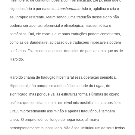
mesmo erro de confundir poesia com versificação. Ele postula que o
signo literário é por natureza
transbordante
, isto é, aglutina e cria o
seu próprio referente. Assim sendo, uma tradução desse signo não
poderia ser apenas referencial e etimológica, mas semiótica e
semântica. Daí, ele conclui que boas traduções podem conter erros,
como as de Baudelaire, ao passo que traduções impecáveis podem
ser falhas. Estamos nos mesmos domínios de pensamento que os de
Haroldo.
Haroldo chama de tradução hiperliteral essa operação semiótica.
Hiperliteral, não porque se atenha à literalidade do
Logos
, do
significado, mas por que vai às estruturas formais últimas do objeto
estético que tem diante de si, em nível microestético e macroestético.
Ora, um procedimento assim não é apenas tradutório, é também
crítico. O próprio teórico, longe de negar isso, afirmava
peremptoriamente tal postulado. Não à toa, intitulou um de seus textos