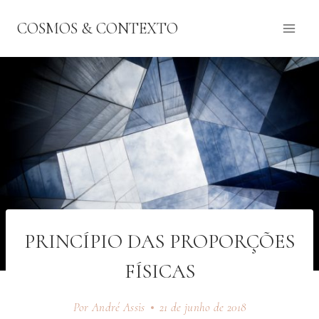
Pular
COSMOS & CONTEXTO
para
o
Conteúdo
PRINCÍPIO DAS PROPORÇÕES
FÍSICAS
Por André Assis
21 de junho de 2018