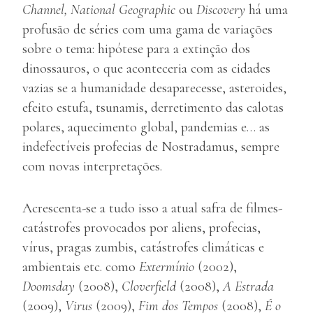
Channel, National Geographic
ou
Discovery
há uma
profusão de séries com uma gama de variações
sobre o tema: hipótese para a extinção dos
dinossauros, o que aconteceria com as cidades
vazias se a humanidade desaparecesse, asteroides,
efeito estufa, tsunamis, derretimento das calotas
polares, aquecimento global, pandemias e… as
indefectíveis profecias de Nostradamus, sempre
com novas interpretações.
Acrescenta-se a tudo isso a atual safra de filmes-
catástrofes provocados por aliens, profecias,
vírus, pragas zumbis, catástrofes climáticas e
ambientais etc. como
Extermínio
(2002),
Doomsday
(2008),
Cloverfield
(2008),
A Estrada
(2009),
Virus
(2009),
Fim dos Tempos
(2008),
É o