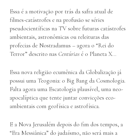
Essa é a motivação por trás da safra atual de
filmes-catástrofes e na profusão se séries
pseudocientíficas na TV sobre futuras catástrofes
ambientais, astronômicas ou releituras das
profecias de Nostradamus – agora o “Rei do
Terror” descrito nas
Centúrias
é o Planeta X…
Essa nova religião ecumênica da Globalização já
possui uma Teogonia: o Big Bang da Cosmologia.
Falta agora uma Escatologia plausível, uma neo-
apocalíptica que tente juntar convicções eco-
ambientais com geofísica e astrofísica.
E a Nova Jerusalém depois do fim dos tempos, a
“Era Messiânica” do judaísmo, não será mais a