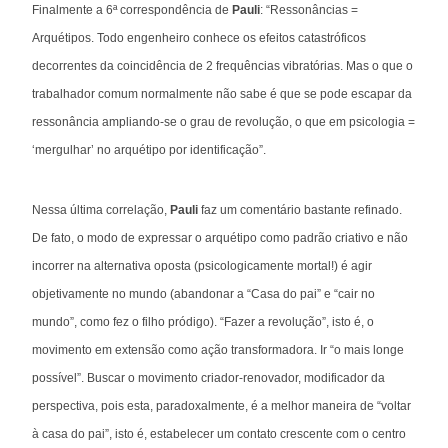
Finalmente a 6ª correspondência de
Pauli
: “Ressonâncias =
Arquétipos. Todo engenheiro conhece os efeitos catastróficos
decorrentes da coincidência de 2 frequências vibratórias. Mas o que o
trabalhador comum normalmente não sabe é que se pode escapar da
ressonância ampliando-se o grau de revolução, o que em psicologia =
‘mergulhar’ no arquétipo por identificação”.
Nessa última correlação,
Pauli
faz um comentário bastante refinado.
De fato, o modo de expressar o arquétipo como padrão criativo e não
incorrer na alternativa oposta (psicologicamente mortal!) é agir
objetivamente no mundo (abandonar a “Casa do pai” e “cair no
mundo”, como fez o filho pródigo). “Fazer a revolução”, isto é, o
movimento em extensão como ação transformadora. Ir “o mais longe
possível”. Buscar o movimento criador-renovador, modificador da
perspectiva, pois esta, paradoxalmente, é a melhor maneira de “voltar
à casa do pai”, isto é, estabelecer um contato crescente com o centro