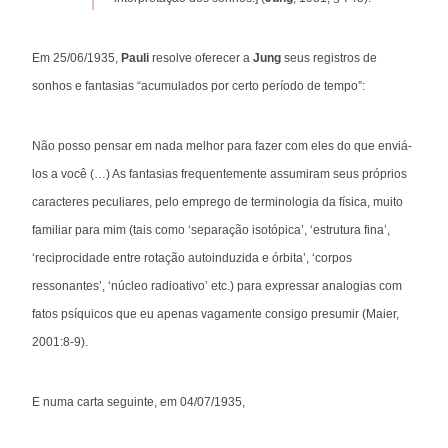
Em 25/06/1935,
Pauli
resolve oferecer a
Jung
seus registros de
sonhos e fantasias “acumulados por certo período de tempo”:
Não posso pensar em nada melhor para fazer com eles do que enviá-
los a você (…) As fantasias frequentemente assumiram seus próprios
caracteres peculiares, pelo emprego de terminologia da física, muito
familiar para mim (tais como ‘separação isotópica’, ‘estrutura fina’,
‘reciprocidade entre rotação autoinduzida e órbita’, ‘corpos
ressonantes’, ‘núcleo radioativo’ etc.) para expressar analogias com
fatos psíquicos que eu apenas vagamente consigo presumir (Maier,
2001:8-9).
E numa carta seguinte, em 04/07/1935,