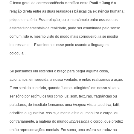
O tema geral da correspondência científica entre
Pauli
e
Jung
é a
relação direta entre as duas realidades básicas da existência humana:
psique e matéria. Essa relação, ou o intercâmbio entre essas duas
esferas fundamentais da realidade, pode ser examinada pelo senso
comum. Isto é, mesmo visto do modo mais corriqueiro, já se mostra
interessante… Examinemos esse ponto usando a linguagem
coloquial.
Se pensamos em estender o braço para pegar alguma coisa,
acionamos, em seguida, a nossa vontade, e então realizamos a ação.
E em sentido contrário, quando “somos atingidos” em nosso sistema
sensório por estímulos tais como luz, som, texturas, fragrâncias ou
paladares, de imediato formamos uma
imagem
visual, auditiva, tátil,
odorífica ou gustativa. Assim, a mente afeta ou mobiliza o corpo; ou,
contrariamente, a matéria do mundo
impressiona
o corpo, que produz
então representações mentais. Em suma, uma esfera se traduz na