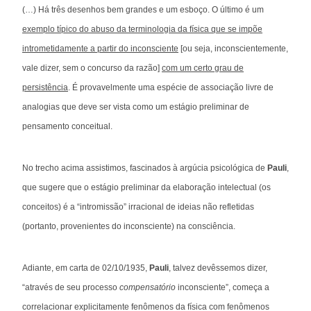
(…) Há três desenhos bem grandes e um esboço. O último é um
exemplo típico do abuso da terminologia da física que se impõe
intrometidamente a partir do inconsciente
[ou seja, inconscientemente,
vale dizer, sem o concurso da razão]
com um certo grau de
persistência
. É provavelmente uma espécie de associação livre de
analogias que deve ser vista como um estágio preliminar de
pensamento conceitual.
No trecho acima assistimos, fascinados à argúcia psicológica de
Pauli
,
que sugere que o estágio preliminar da elaboração intelectual (os
conceitos) é a “intromissão” irracional de ideias não refletidas
(portanto, provenientes do inconsciente) na consciência.
Adiante, em carta de 02/10/1935,
Pauli
, talvez devêssemos dizer,
“através de seu processo
compensatório
inconsciente”, começa a
correlacionar explicitamente fenômenos da física com fenômenos