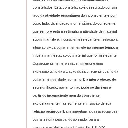
constelados
.
Esta constelação é o resultado por um
lado da atividade espontânea do inconsciente e por
outro lado, da situação momentânea do consciente,
que sempre está a estimular a atividade de material
subliminar
[isto é, inconsciente]
relevante
[em relação à
situação vivida conscientemente]
e ao mesmo tempo a
inibir a manifestação do material que for irrelevante
.
Consequentemente, a imagem interior é uma
expressão tanto da situação do inconsciente quanto da
consciente num dado momento.
E a interpretação do
seu significado, portanto, não pode se dar nem a
partir do inconsciente nem do consciente
exclusivamente mas somente em função de sua
relação recíproca
.[Daí a importância das associações
com a história pessoal do sonhador para a
interpretação dos sonhos.] (
Jung
, 1981, § 745).