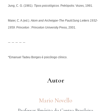
Jung, C. G. (1981).
Tipos psicológicos
. Petrópolis: Vozes, 1991.
Maier, C. A.(ed.).
Atom and Archetype-The Pauli/Jung Letters 1932-
1959
. Princeton : Princeton University Press, 2001.
– – – – –
*Emanuel Tadeu Borges é psicólogo clínico.
Autor
Mario Novello
Professor Emérito do Centro Brasileiro