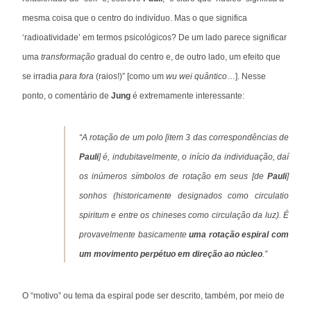
mesma coisa que o centro do indivíduo. Mas o que significa
‘radioatividade’ em termos psicológicos? De um lado parece significar
uma
transformação
gradual do centro e, de outro lado, um efeito que
se irradia
para fora
(raios!)” [como um
wu wei quântico
…]. Nesse
ponto, o comentário de
Jung
é extremamente interessante:
“A rotação de um polo [item 3 das correspondências de
Pauli
] é, indubitavelmente, o início da individuação, daí
os inúmeros símbolos de rotação em seus [de
Pauli
]
sonhos (historicamente designados como circulatio
spiritum e entre os chineses como circulação da luz). É
provavelmente basicamente
uma rotação espiral com
um movimento perpétuo em direção ao núcleo
.”
O “motivo” ou tema da espiral pode ser descrito, também, por meio de