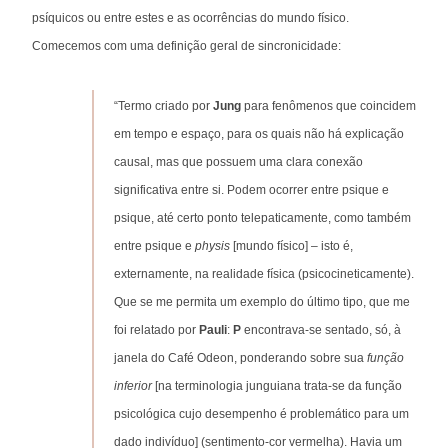
psíquicos ou entre estes e as ocorrências do mundo físico.
Comecemos com uma definição geral de sincronicidade:
“Termo criado por
Jung
para fenômenos que coincidem
em tempo e espaço, para os quais não há explicação
causal, mas que possuem uma clara conexão
significativa entre si. Podem ocorrer entre psique e
psique, até certo ponto telepaticamente, como também
entre psique e
physis
[mundo físico] – isto é,
externamente, na realidade física (psicocineticamente).
Que se me permita um exemplo do último tipo, que me
foi relatado por
Pauli
:
P
encontrava-se sentado, só, à
janela do Café Odeon, ponderando sobre sua
função
inferior
[na terminologia junguiana trata-se da função
psicológica cujo desempenho é problemático para um
dado indivíduo] (sentimento-cor vermelha). Havia um