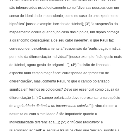
são interpretados psicologicamente como “diversas pessoas com um
senso de identidade inconsciente, como no caso de um experimento
hipnótico” [nosso exemplo: torcidas de futebol]; (3ª) “a suspensão do
mapeamento ocorre quando, no caso dos dipolos, um dipolo começa
a girar como consequência de seu calor inerente”, o que
Pauli
faz
corresponder psicologicamente à “suspensão da ‘participação mística’
por meio da diferenciação individual” [nosso exemplo: “não gosto mais
de futebol, agora gosto de origami…”]; (4ª) “a cisão de linhas do
espectro num campo magnético” corresponde ao “processo de
diferenciação”, mas, comenta
Pauli
, “o que o campo polarizado
significa em termos psicológicos? Deve ser essencial como causa da
diferenciação (…) O campo polarizado deve representar uma espécie
de
regularidade dinâmica do inconsciente coletivo
” [o vínculo com a
natureza ou com a totalidade é tão importante quanto a
individualidade diferenciada…]; (5ª) o “núcleo radioativo” é
relacionado ao “self” e, escreve
Pauli
, “é claro que ‘núcleo’ significa a