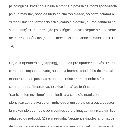
psicológicos, trazendo à baila a própria hipótese da “correspondência
psique/matéria”, base da ideia de sincronicidade, ao correlacionar o
“simbolismo” de termos da física, como ele define, a uma (também na
sua definição) “interpretação psicológica”. Assim, segue-se uma série
de correspondências (para os trechos citados abaixo, Maier, 2001:11-
13):
(1ª) o “mapeamento” [mapping], que “sempre aparece através de um
campo de força polarizado, no qual a transmissão é feita de uma tal
maneira que as pessoas mapeadas relacionam-se entre si”, é
comparado na “interpretação psicológica” ao fenômeno de
“participation mystique”, que significa a conexão mágica ou
identificação relativa de um indivíduo a um objeto ou a outra pessoa
[um exemplo que nos é bem conhecido é a ligação fanática a um líder
religioso ou político]; (2ª) em seguida, “pequenos dipolos arrumados
de forma paralela (como acontece com um corpo sólido magnético)”