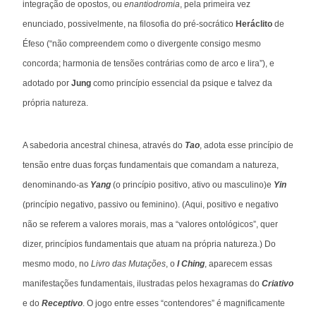
integração de opostos, ou
enantiodromia
, pela primeira vez
enunciado, possivelmente, na filosofia do pré-socrático
Heráclito
de
Éfeso (“não compreendem como o divergente consigo mesmo
concorda; harmonia de tensões contrárias como de arco e lira”), e
adotado por
Jung
como princípio essencial da psique e talvez da
própria natureza.
A sabedoria ancestral chinesa, através do
Tao
, adota esse princípio de
tensão entre duas forças fundamentais que comandam a natureza,
denominando-as
Yang
(o princípio positivo, ativo ou masculino)e
Yin
(princípio negativo, passivo ou feminino). (Aqui, positivo e negativo
não se referem a valores morais, mas a “valores ontológicos”, quer
dizer, princípios fundamentais que atuam na própria natureza.) Do
mesmo modo, no
Livro das Mutações
, o
I Ching
, aparecem essas
manifestações fundamentais, ilustradas pelos hexagramas do
Criativo
e do
Receptivo
. O jogo entre esses “contendores” é magnificamente