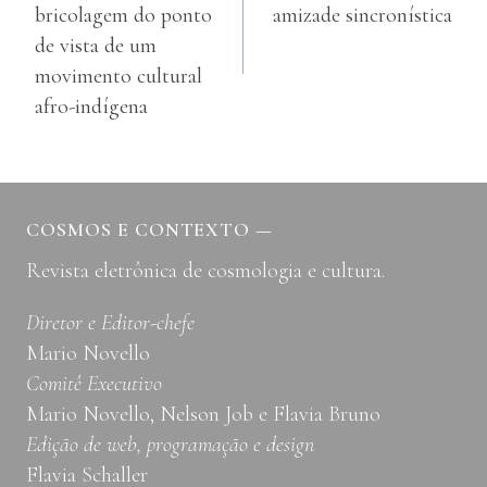
bricolagem do ponto
amizade sincronística
Post
de vista de um
movimento cultural
afro-indígena
COSMOS E CONTEXTO
—
Revista eletrônica de cosmologia e cultura.
Diretor e Editor-chefe
Mario Novello
Comitê Executivo
Mario Novello, Nelson Job e Flavia Bruno
Edição de web, programação e design
Flavia Schaller