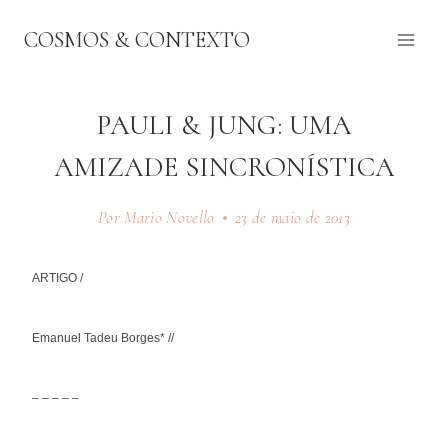
Pular
COSMOS & CONTEXTO
para
o
Conteúdo
PAULI & JUNG: UMA
AMIZADE SINCRONÍSTICA
Por Mario Novello
23 de maio de 2013
ARTIGO /
Emanuel Tadeu Borges* //
– – – – –