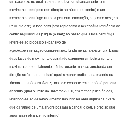
um paradoxo no qual a espiral realiza, simultaneamente, um
movimento centrípeto (em direção ao núcleo ou centro) e um
movimento centrífugo (rumo à periferia: irradiação, ou, como designa
Pauli
, “raios!”): a fase centrípeta representa a necessária referência ao
centro regulador da psique (o
self
); ao passo que a fase centrífuga
refere-se ao processo expansivo de
ação/experimentação/compreensão, fundamental à existência. Essas
duas fases do movimento espiralado exprimem simbolicamente um
movimento potencialmente infinito: quanto mais se aprofunda em
direção ao ‘centro absoluto’ (qual a menor partícula da matéria ou
‘átomo’ – ‘o não divisível’?), mais se expande em direção à periferia
absoluta (qual o limite do universo?). Ou, em termos psicológicos,
referindo-se ao desenvolvimento implícito na obra alquímica: “Para
que os ramos de uma árvore possam alcançar o céu, é preciso que
suas raízes alcancem o inferno”.