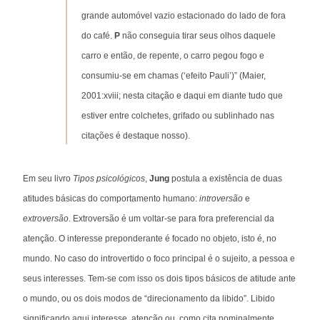
grande automóvel vazio estacionado do lado de fora
do café.
P
não conseguia tirar seus olhos daquele
carro e então, de repente, o carro pegou fogo e
consumiu-se em chamas (‘efeito Pauli’)” (Maier,
2001:xviii; nesta citação e daqui em diante tudo que
estiver entre colchetes, grifado ou sublinhado nas
citações é destaque nosso).
Em seu livro
Tipos psicológicos
,
Jung
postula a existência de duas
atitudes básicas do comportamento humano:
introversão
e
extroversão
. Extroversão é um voltar-se para fora preferencial da
atenção. O interesse preponderante é focado no objeto, isto é, no
mundo. No caso do introvertido o foco principal é o sujeito, a pessoa e
seus interesses. Tem-se com isso os dois tipos básicos de atitude ante
o mundo, ou os dois modos de “direcionamento da libido”. Libido
significando aqui interesse, atenção ou, como cita nominalmente