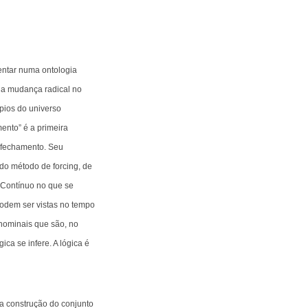
entar numa ontologia
da mudança radical no
ípios do universo
mento” é a primeira
u fechamento. Seu
 do método de forcing, de
 Contínuo no que se
podem ser vistas no tempo
 nominais que são, no
ca se infere. A lógica é
la construção do conjunto