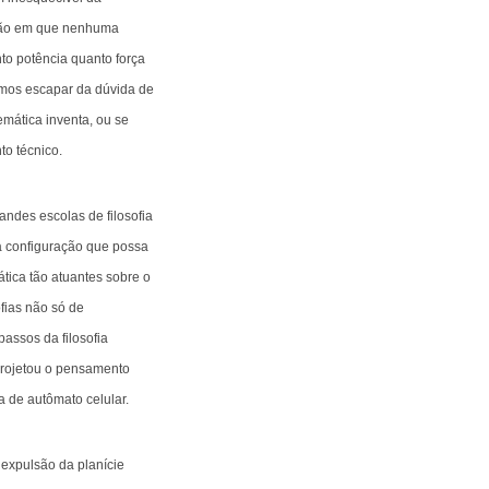
lação em que nenhuma
nto potência quanto força
mos escapar da dúvida de
emática inventa, ou se
to técnico.
andes escolas de filosofia
a configuração que possa
tica tão atuantes sobre o
fias não só de
assos da filosofia
 projetou o pensamento
a de autômato celular.
a expulsão da planície