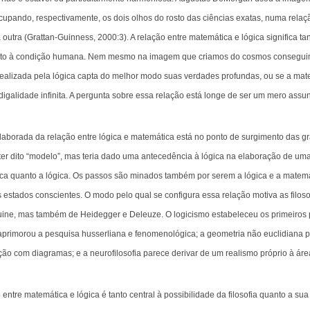
ocupando, respectivamente, os dois olhos do rosto das ciências exatas, numa re
 outra (Grattan-Guinness, 2000:3). A relação entre matemática e lógica significa ta
peito à condição humana. Nem mesmo na imagem que criamos do cosmos consegui
realizada pela lógica capta do melhor modo suas verdades profundas, ou se a mat
galidade infinita. A pergunta sobre essa relação está longe de ser um mero assun
laborada da relação entre lógica e matemática está no ponto de surgimento das gr
ter dito “modelo”, mas teria dado uma antecedência à lógica na elaboração de um
ica quanto a lógica. Os passos são minados também por serem a lógica e a matemá
estados conscientes. O modo pelo qual se configura essa relação motiva as filoso
uine, mas também de Heidegger e Deleuze. O logicismo estabeleceu os primeiros p
o aprimorou a pesquisa husserliana e fenomenológica; a geometria não euclidiana
o com diagramas; e a neurofilosofia parece derivar de um realismo próprio à áre
entre matemática e lógica é tanto central à possibilidade da filosofia quanto a su