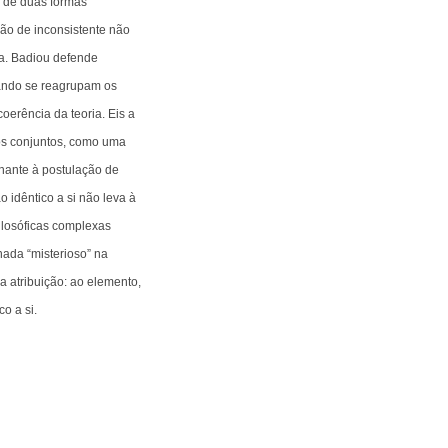
á de duas formas
oção de inconsistente não
da. Badiou defende
Quando se reagrupam os
oerência da teoria. Eis a
 dos conjuntos, como uma
lhante à postulação de
 idêntico a si não leva à
ilosóficas complexas
nada “misterioso” na
 atribuição: ao elemento,
o a si.