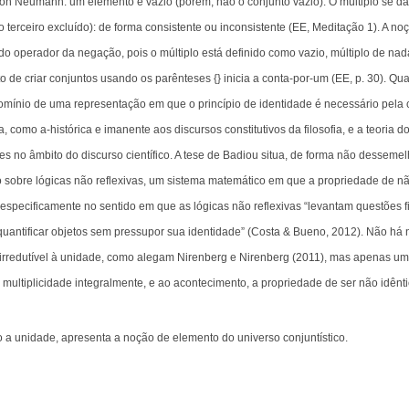
von Neumann: um elemento é vazio (porém, não o conjunto vazio). O múltiplo se d
o terceiro excluído): de forma consistente ou inconsistente (EE, Meditação 1). A n
o operador da negação, pois o múltiplo está definido como vazio, múltiplo de na
o de criar conjuntos usando os parênteses {} inicia a conta-por-um (EE, p. 30). 
mínio de uma representação em que o princípio de identidade é necessário pela c
a, como a-histórica e imanente aos discursos constitutivos da filosofia, e a teoria
 no âmbito do discurso científico. A tese de Badiou situa, de forma não desseme
sobre lógicas não reflexivas, um sistema matemático em que a propriedade de não
especificamente no sentido em que as lógicas não reflexivas “levantam questões f
quantificar objetos sem pressupor sua identidade” (Costa & Bueno, 2012). Não há 
 irredutível à unidade, como alegam Nirenberg e Nirenberg (2011), mas apenas uma
multiplicidade integralmente, e ao acontecimento, a propriedade de ser não idêntic
o a unidade, apresenta a noção de elemento do universo conjuntístico.