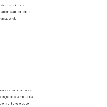
 de Cantor (de que a
usão mais abrangente: o
 um absoluto.
 campos como intrincados
iculação de sua metafísica,
tória entre esferas do