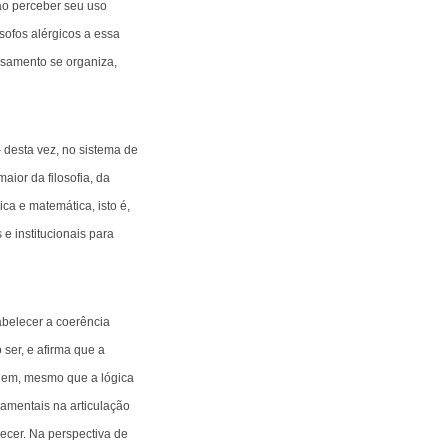
ao perceber seu uso
sofos alérgicos a essa
nsamento se organiza,
– desta vez, no sistema de
ior da filosofia, da
ica e matemática, isto é,
e institucionais para
abelecer a coerência
ser, e afirma que a
gem, mesmo que a lógica
amentais na articulação
recer. Na perspectiva de