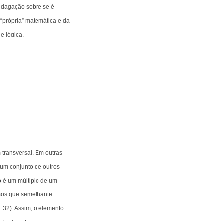
indagação sobre se é
a “própria” matemática e da
e lógica.
 transversal. Em outras
 um conjunto de outros
to é um múltiplo de um
emos que semelhante
. 32). Assim, o elemento