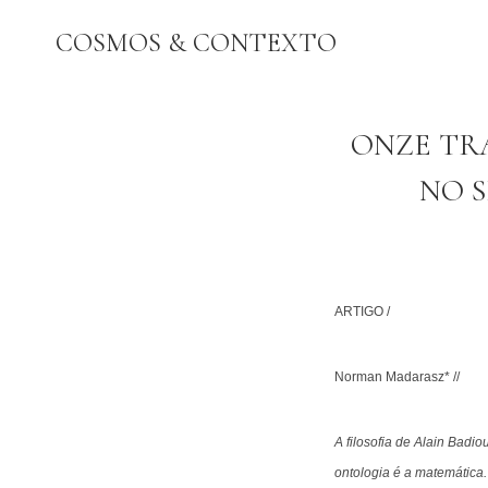
Pular
COSMOS & CONTEXTO
para
o
Conteúdo
ONZE TR
NO S
ARTIGO /
Norman Madarasz* //
A filosofia de Alain Badi
ontologia é a matemática.