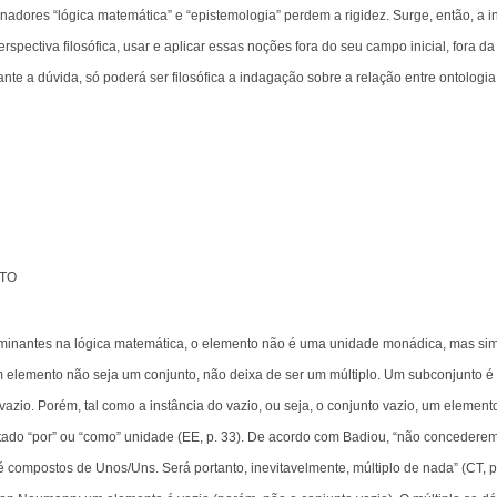
nadores “lógica matemática” e “epistemologia” perdem a rigidez. Surge, então, a 
perspectiva filosófica, usar e aplicar essas noções fora do seu campo inicial, fora d
ante a dúvida, só poderá ser filosófica a indagação sobre a relação entre ontologia 
TO
ominantes na lógica matemática, o elemento não é uma unidade monádica, mas sim
m elemento não seja um conjunto, não deixa de ser um múltiplo. Um subconjunto é
vazio. Porém, tal como a instância do vazio, ou seja, o conjunto vazio, um elemen
ontado “por” ou “como” unidade (EE, p. 33). De acordo com Badiou, “não conceder
té compostos de Unos/Uns. Será portanto, inevitavelmente, múltiplo de nada” (CT, p