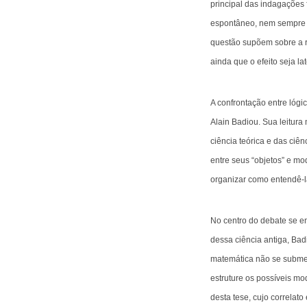
principal das indagações
espontâneo, nem sempre di
questão supõem sobre a r
ainda que o efeito seja lat
A confrontação entre lógi
Alain Badiou. Sua leitura
ciência teórica e das ciên
entre seus “objetos” e mo
organizar como entendê-la
No centro do debate se en
dessa ciência antiga, Ba
matemática não se subme
estruture os possíveis m
desta tese, cujo correlato