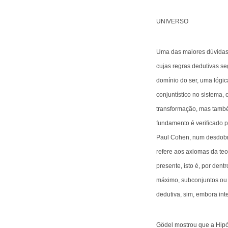
UNIVERSO
Uma das maiores dúvidas 
cujas regras dedutivas s
domínio do ser, uma lógic
conjuntístico no sistema,
transformação, mas também
fundamento é verificado p
Paul Cohen, num desdobra
refere aos axiomas da teo
presente, isto é, por den
máximo, subconjuntos ou p
dedutiva, sim, embora int
Gödel mostrou que a Hipót