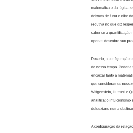
matemática e da lógica, 
deixava de furar o olho da
redutiva no que diz res
saber se a quantificação 
apenas descobre sua prodi
Decerto, a configuração e
de nosso tempo. Poderia 
encaixar tanto a matemát
que consideramos nossos 
Wittgenstein, Husserl e Q
analítica; o intuicionism
deleuziano numa obstinaçã
A configuração da relação 