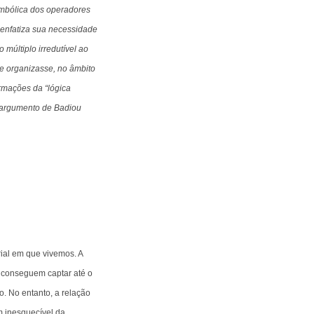
imbólica dos operadores
 enfatiza sua necessidade
 múltiplo irredutível ao
e organizasse, no âmbito
ormações da “lógica
 argumento de Badiou
rial em que vivemos. A
 conseguem captar até o
o. No entanto, a relação
m inesquecível da