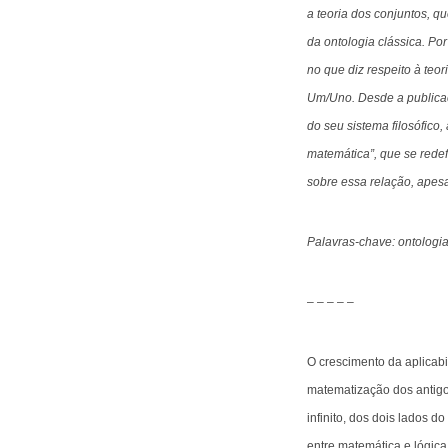
a teoria dos conjuntos, 
da ontologia clássica. Po
no que diz respeito à teor
Um/Uno. Desde a publicaç
do seu sistema filosófico,
matemática”, que se rede
sobre essa relação, apesa
Palavras-chave: ontologia
– – – – –
O crescimento da aplicabi
matematização dos antigo
infinito, dos dois lados d
entre matemática e lógic