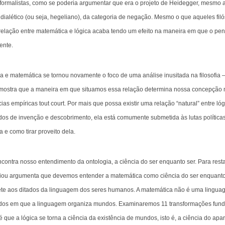
 formalistas, como se poderia argumentar que era o projeto de Heidegger, mesmo 
alético (ou seja, hegeliano), da categoria de negação. Mesmo o que aqueles filó
elação entre matemática e lógica acaba tendo um efeito na maneira em que o pe
ente.
ca e matemática se tornou novamente o foco de uma análise inusitada na filosofia 
 mostra que a maneira em que situamos essa relação determina nossa concepção ma
cias empíricas tout court. Por mais que possa existir uma relação “natural” entre lóg
dos de invenção e descobrimento, ela está comumente submetida às lutas políticas 
 e como tirar proveito dela.
contra nosso entendimento da ontologia, a ciência do ser enquanto ser. Para rest
diou argumenta que devemos entender a matemática como ciência do ser enquanto 
te aos ditados da linguagem dos seres humanos. A matemática não é uma lingua
odos em que a linguagem organiza mundos. Examinaremos 11 transformações fund
 é que a lógica se torna a ciência da existência de mundos, isto é, a ciência do apa