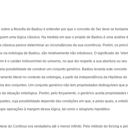
sobre a filosofia de Badiou é entender por que o conceito de Ser deve se fundam
eguem uma lógica clássica. Na medida em que o projeto de Badiou é uma análise 
a clássica parece determinar as circunstâncias da sua ocorrência. Porém, os princ
 ou na ontologia de Badiou, são relativamente não ortodoxos. O significado de “ele
 é o caráter indiscernível do universo, no que diz respeito a sua abertura ou se
ela possibilidade de construir um conjunto genérico. Badiou levanta este conceito
mento literal no contexto da ontologia, a partir da independência da Hipótese do
ria dos conjuntos. Um conjunto genérico não tem propriedades distinguíveis que 
tro da situação ontológica. Porém, pelo forçamento, o genérico aceita propriedades
artes, cuja possibilidade depende das condições em que, e pelas quais, a ontológi
egre operações à margem dessa lógica, tal como o silogismo hipotético.
ese do Contínuo era verdadeira até o menor infinito. Pelo método do forcing e pe