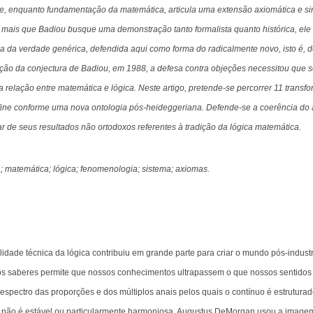
que, enquanto fundamentação da matemática, articula uma extensão axiomática e s
r mais que Badiou busque uma demonstração tanto formalista quanto histórica, ele
ia da verdade genérica, defendida aqui como forma do radicalmente novo, isto é, do
ão da conjectura de Badiou, em 1988, a defesa contra objeções necessitou que s
 a relação entre matemática e lógica. Neste artigo, pretende-se percorrer 11 transf
fine conforme uma nova ontologia pós-heideggeriana. Defende-se a coerência do
r de seus resultados não ortodoxos referentes à tradição da lógica matemática.
; matemática; lógica; fenomenologia; sistema; axiomas.
lidade técnica da lógica contribuiu em grande parte para criar o mundo pós-indust
s saberes permite que nossos conhecimentos ultrapassem o que nossos sentidos
o espectro das proporções e dos múltiplos anais pelos quais o contínuo é estruturad
a não é estável ou particularmente harmoniosa. Augustus DeMorgan usou a image