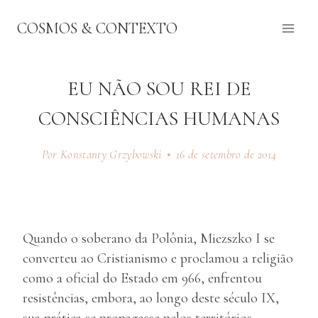
Pular
COSMOS & CONTEXTO
para
o
Conteúdo
EU NÃO SOU REI DE
CONSCIÊNCIAS HUMANAS
Por Konstanty Grzybowski
16 de setembro de 2014
Quando o soberano da Polônia, Miezszko I se
converteu ao Cristianismo e proclamou a religião
como a oficial do Estado em 966, enfrentou
resistências, embora, ao longo deste século IX,