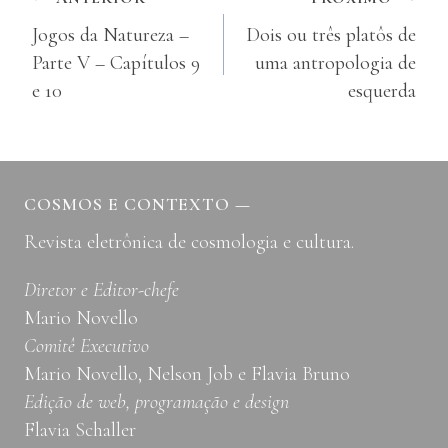
Navegação
Jogos da Natureza –
Dois ou três platôs de
de
Parte V – Capítulos 9
uma antropologia de
Post
e 10
esquerda
COSMOS E CONTEXTO
—
Revista eletrônica de cosmologia e cultura.
Diretor e Editor-chefe
Mario Novello
Comitê Executivo
Mario Novello, Nelson Job e Flavia Bruno
Edição de web, programação e design
Flavia Schaller