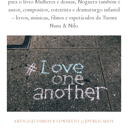
para o livro Mulheres e deusas, Noguera também é
autor, compositor, roteirista e dramaturgo infantil
– livros, músicas, filmes e espetáculos da Turma
Nana & Nilo.
ARTIGO
|
COSMOS E CONTEXTO 37
|
PUBLICADOS