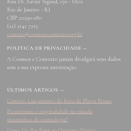
Rua Dr. Xavier Sigaud, 150 - Urca
Rio de Janeiro - RJ
CEP 22290-180
(21) 2141 7215
contato@cosmosecontexto.org.br
POLÍTICA DE PRIVACIDADE
—
A Cosmos e Contexto jamais divulgará seus dados
sem a sua expressa autorização.
ÚLTIMOS ARTIGOS
—
Convite: Lançamento do livro de Flavia Bruno
Pioneirismo e originalidade no estudo
sistemático da cosmologia*
Livro: Do Big Bang ao Universo Eterno