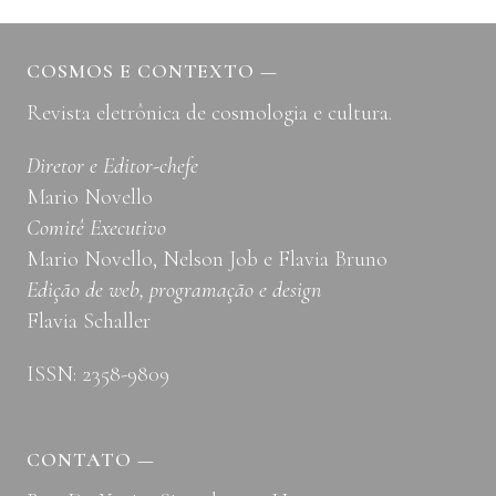
DO
TEMPO:
MITOS
COSMOS E CONTEXTO
—
XINGUANOS
Revista eletrônica de cosmologia e cultura.
SOBRE
AS
ORIGENS
Diretor e Editor-chefe
DE
Mario Novello
UM
Comitê Executivo
MUNDO
Mario Novello, Nelson Job e Flavia Bruno
DIVIDIDO
Edição de web, programação e design
Flavia Schaller
ISSN: 2358-9809
CONTATO
—