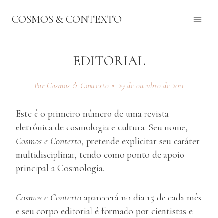
Pular
COSMOS & CONTEXTO
para
o
Conteúdo
EDITORIAL
Por Cosmos & Contexto
29 de outubro de 2011
Este é o primeiro número de uma revista
eletrônica de cosmologia e cultura. Seu nome,
Cosmos e Contexto
, pretende explicitar seu caráter
multidisciplinar, tendo como ponto de apoio
principal a Cosmologia.
Cosmos e Contexto
aparecerá no dia 15 de cada mês
e seu corpo editorial é formado por cientistas e