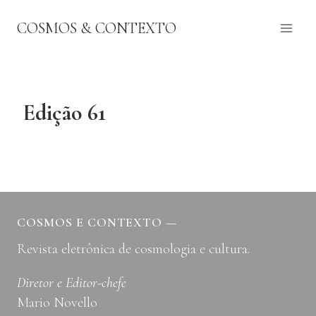
Pular
COSMOS & CONTEXTO
para
o
Conteúdo
Edição 61
COSMOS E CONTEXTO
—
Revista eletrônica de cosmologia e cultura.
Diretor e Editor-chefe
Mario Novello