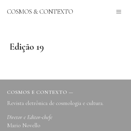
Pular
COSMOS & CONTEXTO
para
o
Conteúdo
Edição 19
COSMOS E CONTEXTO
—
Revista eletrônica de cosmologia e cultura.
Diretor e Editor-chefe
Mario Novello