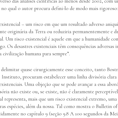
iverso das análises científicas ao menos desde 2002, com 
no qual o autor procura defini-lo de modo mais rigoroso:
existencial – um risco em que um resultado adverso aniquil
ente originária da Terra ou reduziria permanentemente e d
al. Um risco existencial é aquele em que a humanidade c
go. Os desastres existenciais têm consequências adversas 
a civilização humana para sempre”.
 delimitar quase cirurgicamente esse conceito, tanto Bos
nstituto, procuram estabelecer uma linha divisória clara 
 existenciais. Uma objeção que se pode avançar a essa abor
isória não existe ou, se existe, não é claramente perceptív
al representa, mais que um risco existencial extremo, uma
ras espécies, além da nossa. Tal como mostra o Bulletin of
tidamente no capítulo 9 (seção 9.8 A 100 segundos da Mei