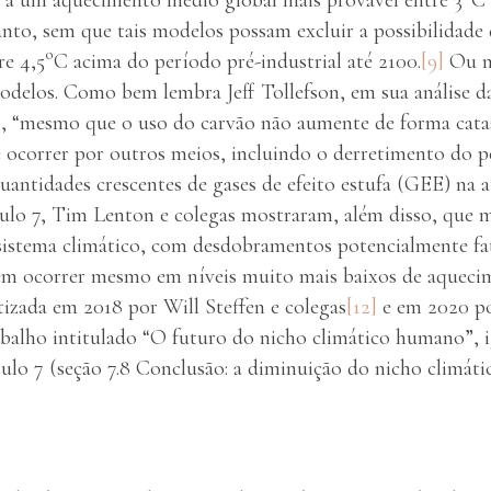
anto, sem que tais modelos possam excluir a possibilidade 
o
e 4,5
C acima do período pré-industrial até 2100.
[9]
Ou m
delos. Como bem lembra Jeff Tollefson, em sua análise da
s, “mesmo que o uso do carvão não aumente de forma catas
ocorrer por outros meios, incluindo o derretimento do p
quantidades crescentes de gases de efeito estufa (GEE) na
tulo 7, Tim Lenton e colegas mostraram, além disso, que 
 sistema climático, com desdobramentos potencialmente fat
m ocorrer mesmo em níveis muito mais baixos de aqueci
tizada em 2018 por Will Steffen e colegas
[12]
e em 2020 po
balho intitulado “O futuro do nicho climático humano”, 
ulo 7 (seção 7.8 Conclusão: a diminuição do nicho climát