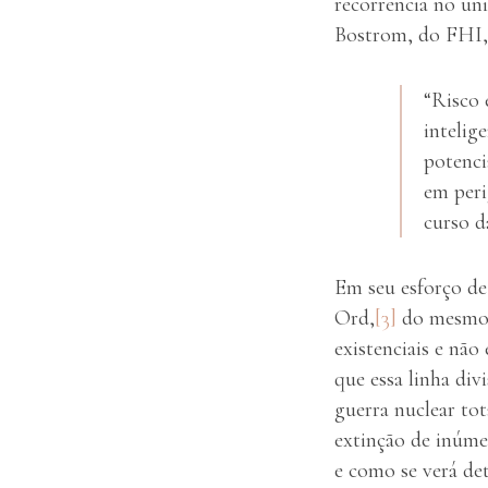
recorrência no un
Bostrom, do FHI, 
“Risco 
intelig
potenci
em peri
curso d
Em seu esforço de
Ord,
[3]
do mesmo I
existenciais e não
que essa linha div
guerra nuclear tot
extinção de inúme
e como se verá de