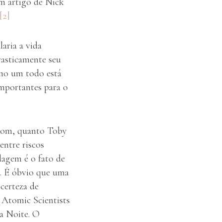
um artigo de Nick
[2]
aria a vida
rasticamente seu
omo um todo está
importantes para o
trom, quanto Toby
entre riscos
dagem é o fato de
el. É óbvio que uma
 certeza de
 Atomic Scientists
a Noite. O