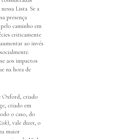
essa Lista. Se a
sa presença
os pelo caminho em
cies criticamente
 aumentar ao invés
socialmente.
-se aos impactos
ue na hora de
e Oxford, criado
ge, criado em
todo o caso, do
isk
), vale dizer, o
nha maior