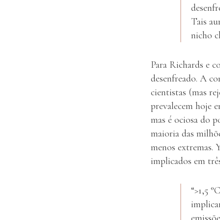
desenfr
Tais au
nicho c
Para Richards e c
desenfreado. A co
cientistas (mas re
prevalecem hoje em
mas é ociosa do p
maioria das milhõe
menos extremas. 
implicados em trê
“>1,5 °
implica
emissõe