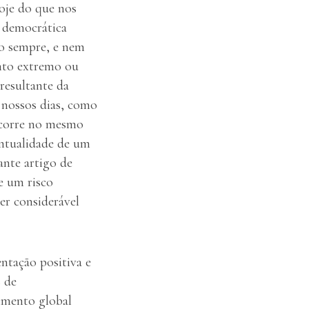
hoje do que nos
 democrática
ão sempre, e nem
ento extremo ou
resultante da
m nossos dias, como
ncorre no mesmo
entualidade de um
nte artigo de
e um risco
ser considerável
ntação positiva e
s de
imento global