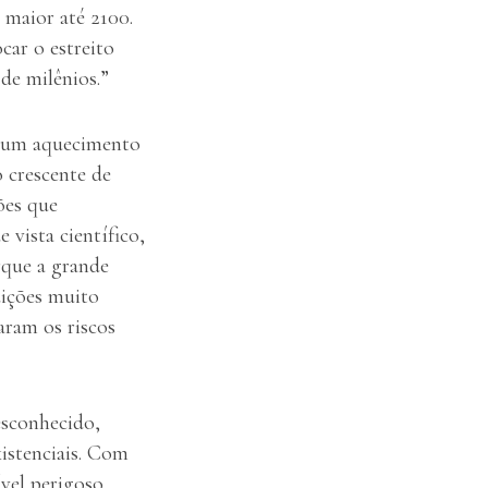
 maior até 2100.
car o estreito
de milênios.”
de um aquecimento
 crescente de
ções que
 vista científico,
rque a grande
dições muito
ram os riscos
esconhecido,
xistenciais. Com
vel perigoso