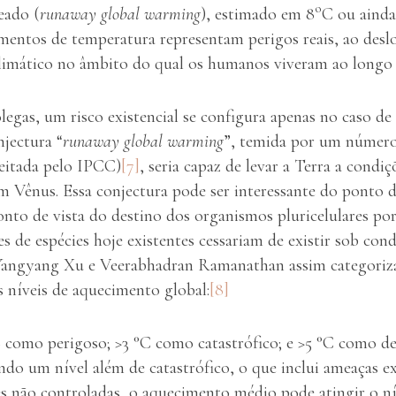
o
eado (
runaway global warming
), estimado em 8
C ou ainda
mentos de temperatura representam perigos reais, ao deslo
limático no âmbito do qual os humanos viveram ao longo 
olegas, um risco existencial se configura apenas no caso 
njectura “
runaway global warming
”, temida por um número
jeitada pelo IPCC)
[7]
, seria capaz de levar a Terra a condi
 Vênus. Essa conjectura pode ser interessante do ponto de
onto de vista do destino dos organismos pluricelulares po
s de espécies hoje existentes cessariam de existir sob con
Yangyang Xu e Veerabhadran Ramanathan assim categoriza
s níveis de aquecimento global:
[8]
C como perigoso; >3 °C como catastrófico; e >5 °C como d
ndo um nível além de catastrófico, o que inclui ameaças e
s não controladas, o aquecimento médio pode atingir o ní