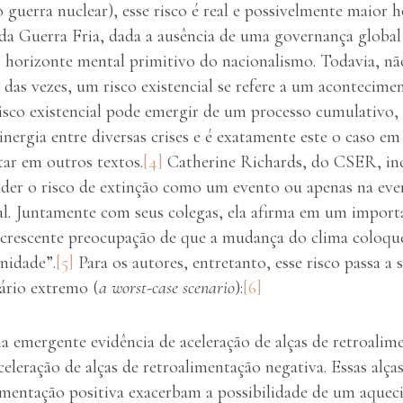
 guerra nuclear), esse risco é real e possivelmente maior 
a Guerra Fria, dada a ausência de uma governança global
o horizonte mental primitivo do nacionalismo. Todavia, n
das vezes, um risco existencial se refere a um acontecim
isco existencial pode emergir de um processo cumulativo, 
nergia entre diversas crises e é exatamente este o caso e
ar em outros textos.
[4]
Catherine Richards, do CSER, i
der o risco de extinção como um evento ou apenas na ev
al
.
Juntamente com seus colegas, ela afirma em um importa
crescente preocupação de que a mudança do clima coloqu
nidade”.
[5]
Para os autores, entretanto, esse risco passa a 
ário extremo (
a
worst-case scenario
):
[6]
 emergente evidência de aceleração de alças de retroalime
celeração de alças de retroalimentação negativa. Essas alça
imentação positiva exacerbam a possibilidade de um aquec