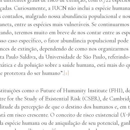
çadas. Curiosamente, a IUCN não inclui a espécie humana n
os contados, malgrado nossa abundância populacional e nos
laneta, entre as espécies mais vulneráveis. Se continuarm
ando, teremos muito em breve de nos contar entre as espé
so caso específico, o fator abundância populacional pode
ances de extinção, dependendo de como nos organizarmos 
a Paulo Saldiva, da Universidade de São Paulo, referindo
mática e da poluição sobre a saúde humana, está mais do q
de protetora do ser humano”.
[1]
nstituições como o Future of Humanity Institute (FHI), d
re for the Study of Existential Risk (CSER), de Cambrid
plitude da percepção de que o destino dos humanos e, em 
á em risco crescente. O conceito de risco existencial (
X-R
 da espécie humana ou de aniquilação de seu potencial, ga