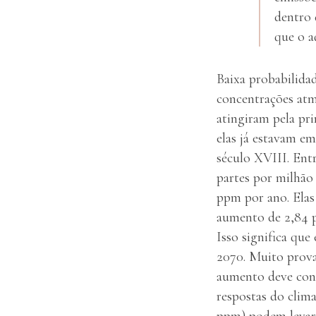
dentro 
que o a
Baixa probabilidad
concentrações at
atingiram pela pr
elas já estavam em
século XVIII. Ent
partes por milhão
ppm por ano. Elas
aumento de 2,84 pp
Isso significa que
2070. Muito prova
aumento deve cont
respostas do clim
ppm) podem levar 