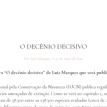
O DECÊNIO DECISIVO
Por Luiz Marques
17 de maio de 2022
vro “O decênio decisivo” de Luiz Marques que será publ
onal pela Conservação da Natureza (IUCN) publica regul
cies ameaçadas de extinção. Como se verá no capítulo 1,
is de 38.500 entre as 138.300 espécies avaliadas (cerca de
 diferentes graus de risco de extinção, com 8.722 espécie