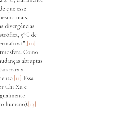
de que esse
esmo mais,
s divergências
trófica, 5°C de
ermafrost”,
[10]
 atmosfera. Como
mudanças abruptas
ais para a
mento.
[11]
Essa
r Chi Xu e
igualmente
ico humano).
[13]