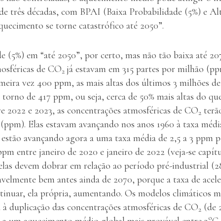
de três décadas, com BPAI (Baixa Probabilidade (5%) e Al
quecimento se torne catastrófico até 2050”.
e (5%) em “até 2050”, por certo, mas não tão baixa até 20
mosféricas de CO
já estavam em 315 partes por milhão (pp
2
imeira vez 400 ppm, as mais altas dos últimos 3 milhões d
 torno de 417 ppm, ou seja, cerca de 50% mais altas do qu
re 2022 e 2023, as concentrações atmosféricas de CO
terã
2
 (ppm). Elas estavam avançando nos anos 1960 à taxa média
 estão avançando agora a uma taxa média de 2,5 a 3 ppm 
m entre janeiro de 2020 e janeiro de 2022 (veja-se capítul
 elas devem dobrar em relação ao período pré-industrial (
velmente bem antes ainda de 2070, porque a taxa de acele
inuar, ela própria, aumentando. Os modelos climáticos 
a à duplicação das concentrações atmosféricas de CO
(de 
2
o
a um aquecimento médio global mais provável entre 3
C 