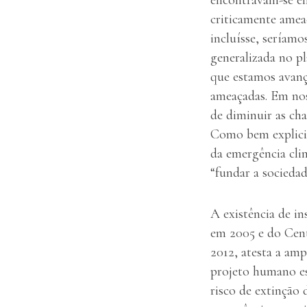
criticamente amea
incluísse, seríam
generalizada no p
que estamos avanç
ameaçadas. Em nos
de diminuir as ch
Como bem explicit
da emergência cli
“fundar a socieda
A existência de i
em 2005 e do Cent
2012, atesta a am
projeto humano est
risco de extinção