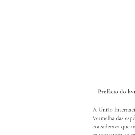
Prefácio do li
A União Internaci
Vermelha das espé
considerava que ma
encontravam-se em