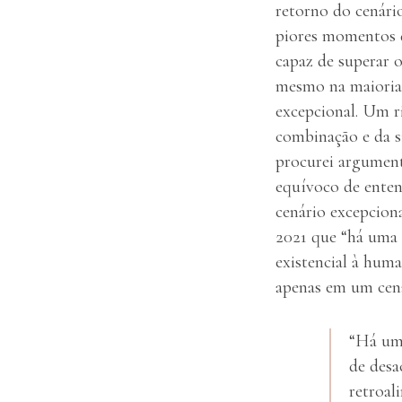
retorno do cenário
piores momentos d
capaz de superar 
mesmo na maioria 
excepcional. Um r
combinação e da si
procurei argument
equívoco de enten
cenário excepcion
2021 que “há uma 
existencial à huma
apenas em um cen
“Há uma
de desa
retroal