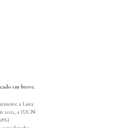
icado em breve.
armente a Lista
 em 2021, a IUCN
 28%)
s consideradas