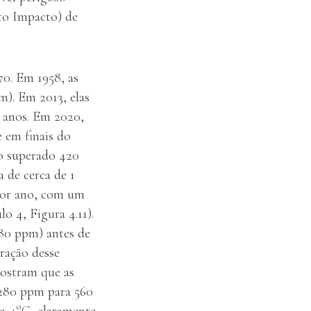
to Impacto) de
70. Em 1958, as
m). Em 2013, elas
e anos. Em 2020,
e em finais do
o superado 420
 de cerca de 1
por ano, com um
o 4, Figura 4.11).
280 ppm) antes de
ração desse
mostram que as
280 ppm para 560
o
a 4
C, claramente