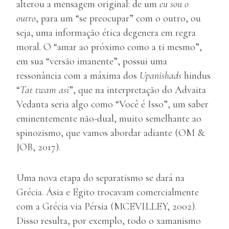
alterou a mensagem original: de um
eu sou o
outro
, para um “se preocupar” com o outro, ou
seja, uma informação ética degenera em regra
moral. O “amar ao próximo como a ti mesmo”,
em sua “versão imanente”, possui uma
ressonância com a máxima dos
Upanishads
hindus
“
Tat twam asi
”, que na interpretação do Advaita
Vedanta seria algo como “Você é Isso”, um saber
eminentemente não-dual, muito semelhante ao
spinozismo, que vamos abordar adiante (OM &
JOB, 2017).
Uma nova etapa do separatismo se dará na
Grécia. Ásia e Egito trocavam comercialmente
com a Grécia via Pérsia (MCEVILLEY, 2002).
Disso resulta, por exemplo, todo o xamanismo