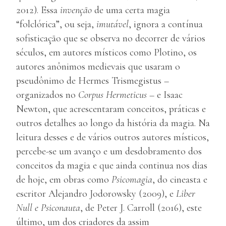
2012). Essa
invenção
de uma certa magia
“folclórica”, ou seja,
imutável
, ignora a contínua
sofisticação que se observa no decorrer de vários
séculos, em autores místicos como Plotino, os
autores anônimos medievais que usaram o
pseudônimo de Hermes Trismegistus –
organizados no
Corpus Hermeticus –
e Isaac
Newton, que acrescentaram conceitos, práticas e
outros detalhes ao longo da história da magia. Na
leitura desses e de vários outros autores místicos,
percebe-se um avanço e um desdobramento dos
conceitos da magia e que ainda continua nos dias
de hoje, em obras como
Psicomagia
, do cineasta e
escritor Alejandro Jodorowsky (2009), e
Liber
Null e Psiconauta
, de Peter J. Carroll (2016), este
último, um dos criadores da assim