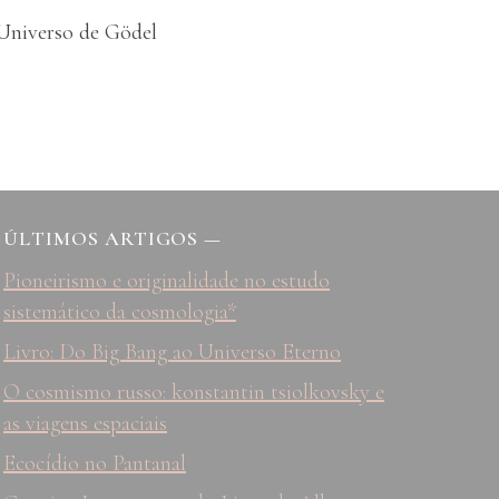
Universo de Gödel
ÚLTIMOS ARTIGOS
—
Pioneirismo e originalidade no estudo
sistemático da cosmologia*
Livro: Do Big Bang ao Universo Eterno
O cosmismo russo: konstantin tsiolkovsky e
as viagens espaciais
Ecocídio no Pantanal