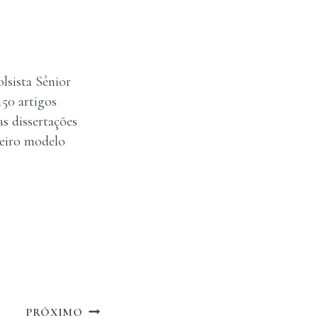
lsista Sênior
150 artigos
as dissertações
meiro modelo
PRÓXIMO