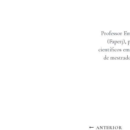
Professor Em
(Faperj), 
científicos em
de mestrado
Navegação
ANTERIOR