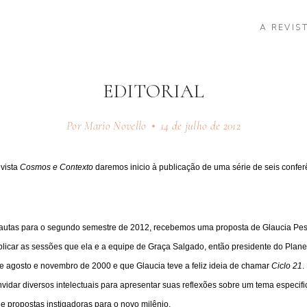
A REVIS
EDITORIAL
Por Mario Novello
14 de julho de 2012
evista
Cosmos e Contexto
daremos inicio à publicação de uma série de seis confer
autas para o segundo semestre de 2012, recebemos uma proposta de Glaucia Pes
blicar as sessões que ela e a equipe de Graça Salgado, então presidente do Plane
re agosto e novembro de 2000 e que Glaucia teve a feliz ideia de chamar
Ciclo 21
.
nvidar diversos intelectuais para apresentar suas reflexões sobre um tema especifi
e propostas instigadoras para o novo milênio.