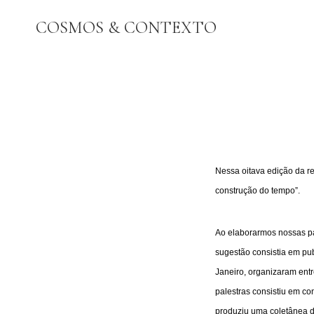
Pular
COSMOS & CONTEXTO
para
o
Conteúdo
Nessa oitava edição da r
construção do tempo”.
Ao elaborarmos nossas p
sugestão consistia em pu
Janeiro, organizaram ent
palestras consistiu em co
produziu uma coletânea d