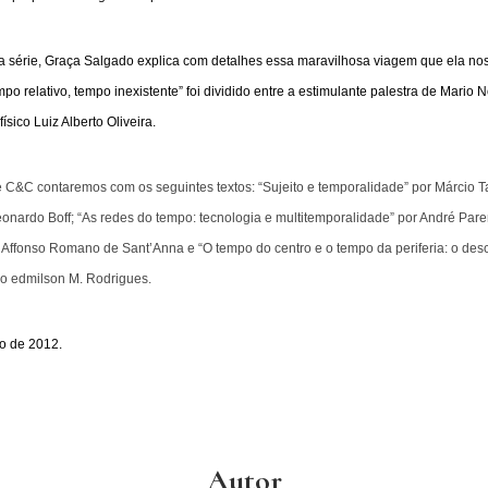
sa série, Graça Salgado explica com detalhes essa maravilhosa viagem que ela no
mpo relativo, tempo inexistente” foi dividido entre a estimulante palestra de Mario 
ísico Luiz Alberto Oliveira.
 C&C contaremos com os seguintes textos: “Sujeito e temporalidade” por Márcio 
onardo Boff; “As redes do tempo: tecnologia e multitemporalidade” por André Parent
 Affonso Romano de Sant’Anna e “O tempo do centro e o tempo da periferia: o des
io edmilson M. Rodrigues.
ho de 2012.
Autor