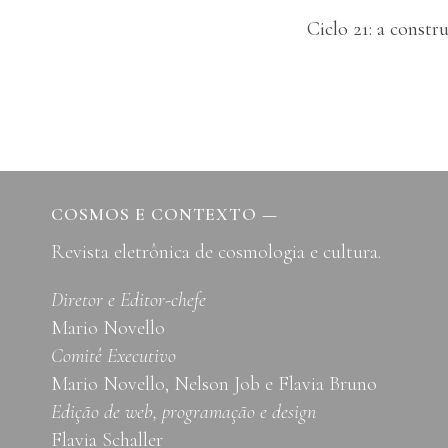
Ciclo 21: a const
de
Post
COSMOS E CONTEXTO
—
Revista eletrônica de cosmologia e cultura.
Diretor e Editor-chefe
Mario Novello
Comitê Executivo
Mario Novello, Nelson Job e Flavia Bruno
Edição de web, programação e design
Flavia Schaller