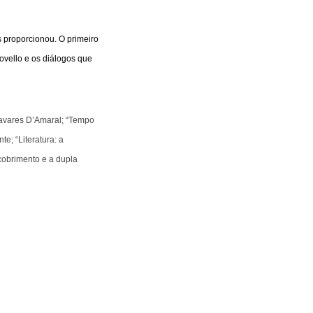
s proporcionou. O primeiro
Novello e os diálogos que
Tavares D’Amaral; “Tempo
e; “Literatura: a
cobrimento e a dupla