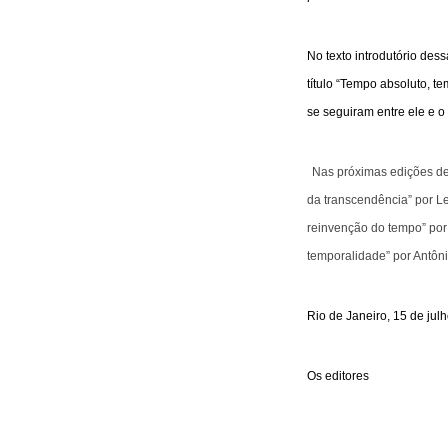
No texto introdutório des
título “Tempo absoluto, te
se seguiram entre ele e o f
Nas próximas edições de
da transcendência” por Le
reinvenção do tempo” por
temporalidade” por Antôn
Rio de Janeiro, 15 de jul
Os editores