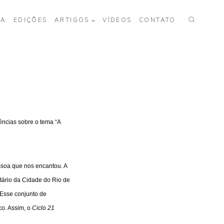
TA
EDIÇÕES
ARTIGOS
VÍDEOS
CONTATO
ências sobre o tema “A
soa que nos encantou. A
tário da Cidade do Rio de
 Esse conjunto de
co
.
Assim, o
Ciclo 21