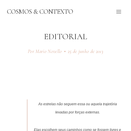
Pular
COSMOS & CONTEXTO
para
o
Conteúdo
EDITORIAL
Por Mario Novello
25 de junho de 2013
As estrelas não seguem essa ou aquela trajetória
levadas por forças externas.
Elas escolhem seus caminhos como se fossem
livres e