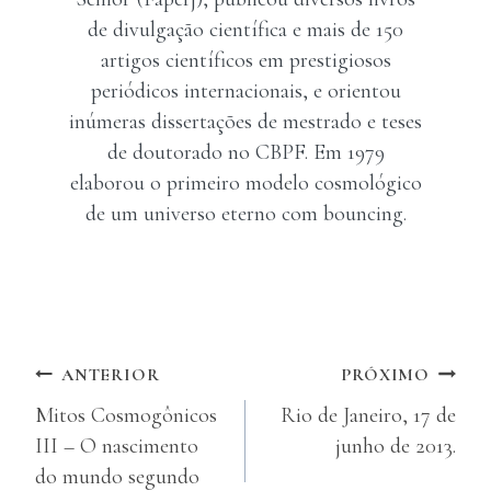
de divulgação científica e mais de 150
artigos científicos em prestigiosos
periódicos internacionais, e orientou
inúmeras dissertações de mestrado e teses
de doutorado no CBPF. Em 1979
elaborou o primeiro modelo cosmológico
de um universo eterno com bouncing.
Navegação
ANTERIOR
PRÓXIMO
Mitos Cosmogônicos
Rio de Janeiro, 17 de
de
III – O nascimento
junho de 2013.
Post
do mundo segundo