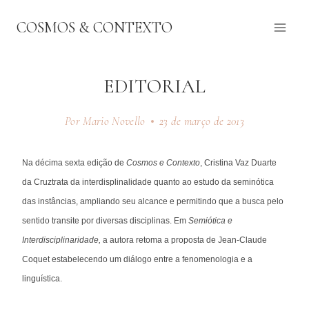
Pular
COSMOS & CONTEXTO
para
o
Conteúdo
EDITORIAL
Por Mario Novello
23 de março de 2013
Na décima sexta edição de
Cosmos e Contexto
, Cristina Vaz Duarte
da Cruztrata da interdisplinalidade quanto ao estudo da seminótica
das instâncias, ampliando seu alcance e permitindo que a busca pelo
sentido transite por diversas disciplinas. Em
Semiótica e
Interdisciplinaridade,
a autora retoma a proposta de Jean-Claude
Coquet estabelecendo um diálogo entre a fenomenologia e a
linguística.