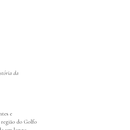
stória da
ntes e
a região do Golfo
 de um longo