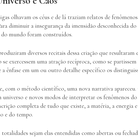
Universo e Caos
tigas olhavam os céus e de lá traziam relatos de fenômenos 
 Para diminuir a insegurança da imensidão desconhecida do
o do mundo foram construídos.
produziram diversos recitais dessa criação que resultaram
 se exercessem uma atração recíproca, como se partisse
 a ênfase em um ou outro detalhe específico os distinguis
te, com o método científico, uma nova narrativa aparece
m universo e novos modos de interpretar os fenômenos do
rição completa de tudo que existe, a matéria, a energia e
ço e do tempo.
 totalidades sejam elas entendidas como abertas ou fechad