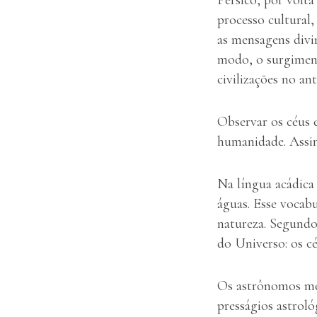
processo cultural,
as mensagens divin
modo, o surgiment
civilizações no a
Observar os céus e 
humanidade. Assim
Na língua acádic
águas. Esse vocab
natureza. Segundo
do Universo: os cé
Os astrônomos mes
presságios astrol