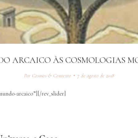
DO ARCAICO ÀS COSMOLOGIAS M
Por Cosmos & Contexto
7 de agosto de 2018
”mundo-arcaico”][/rev_slider]