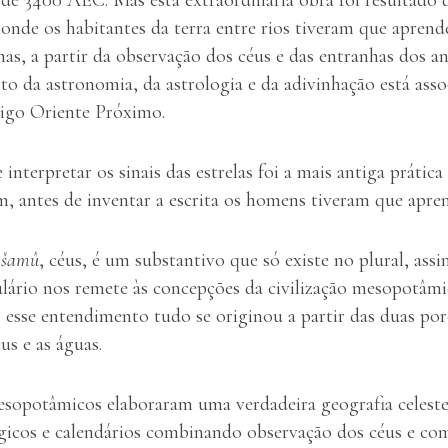
 onde os habitantes da terra entre rios tiveram que aprender
as, a partir da observação dos céus e das entranhas dos an
o da astronomia, da astrologia e da adivinhação está asso
ntigo Oriente Próximo.
interpretar os sinais das estrelas foi a mais antiga prática
, antes de inventar a escrita os homens tiveram que apren
a
šamû
, céus, é um substantivo que só existe no plural, as
ulário nos remete às concepções da civilização mesopotâmi
 esse entendimento tudo se originou a partir das duas por
us e as águas.
opotâmicos elaboraram uma verdadeira geografia celeste
ógicos e calendários combinando observação dos céus e co