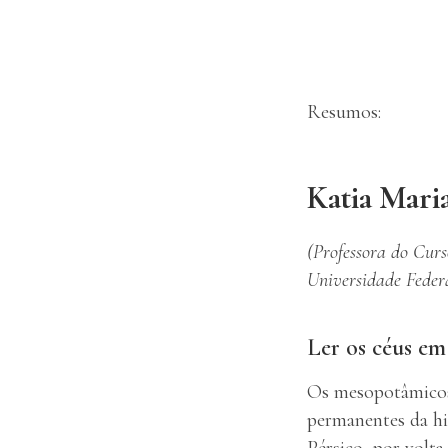
Resumos:
Katia Mari
(Professora do Cur
Universidade Feder
Ler os céus e
Os mesopotâmicos
permanentes da his
Pérsico, por volt