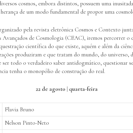
diversos cosmos, embora distintos, possuem uma inusitada
el herança de um modo fundamental de propor uma cosmol
rganizado pela revista eletrônica Cosmos e Contexto jun
s Avançados de Cosmologia (CEAC), iremos percorrer o 
uestração científica do que existe, aquém e além da ciênci
ilizações produziram e que tratam do mundo, do universo,
e ser todo o verdadeiro saber antidogmático, questionar s
ncia tenha o monopólio de construção do real.
22 de agosto | quarta-feira
Flavia Bruno
Nelson Pinto-Neto