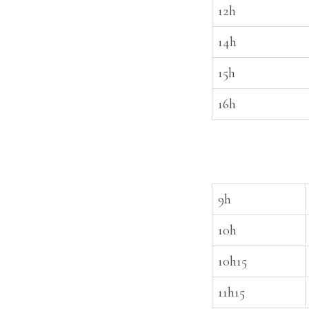
12h
14h
15h
16h
9h
10h
10h15
11h15