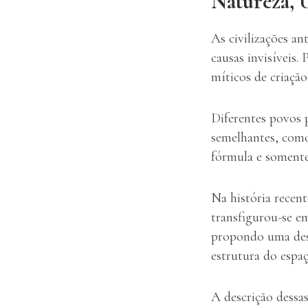
Natureza, 
As civilizações an
causas invisíveis.
míticos de criaçã
Diferentes povos 
semelhantes, como
fórmula e somente
Na história recen
transfigurou-se e
propondo uma desc
estrutura do espa
A descrição dessas