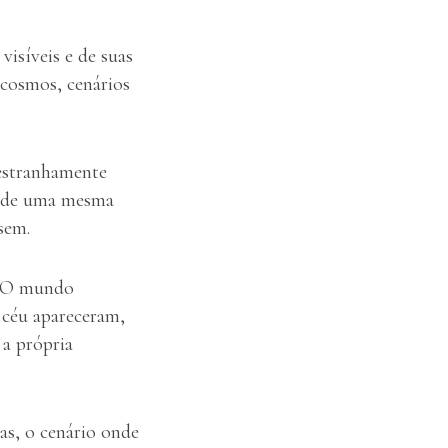
visíveis e de suas
 cosmos, cenários
 estranhamente
m de uma mesma
sem.
u. O mundo
 céu apareceram,
 a própria
as, o cenário onde