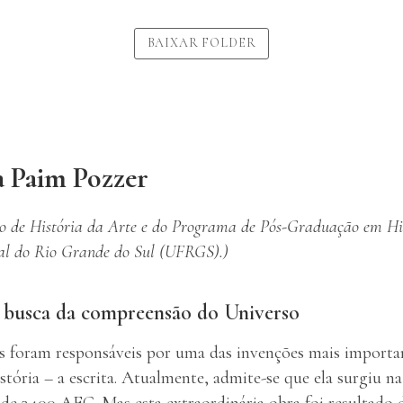
BAIXAR FOLDER
a Paim Pozzer
so de História da Arte e do Programa de Pós-Graduação em Hi
al do Rio Grande do Sul (UFRGS).)
m busca da compreensão do Universo
 foram responsáveis por uma das invenções mais importa
tória – a escrita. Atualmente, admite-se que ela surgiu n
a de 3400 AEC. Mas esta extraordinária obra foi resultado