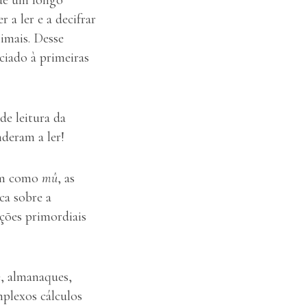
 a ler e a decifrar
imais. Desse
ciado à primeiras
 de leitura da
deram a ler!
sim como
mû
, as
ca sobre a
ções primordiais
, almanaques,
mplexos cálculos