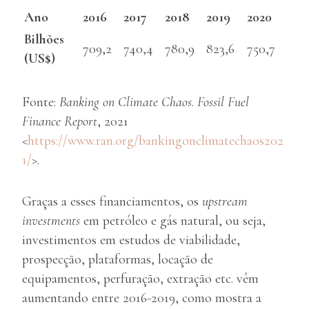
Ano
2016
2017
2018
2019
2020
Bilhões
709,2
740,4
780,9
823,6
750,7
(US$)
Fonte:
Banking on Climate Chaos
.
Fossil Fuel
Finance Report
, 2021
<
https://www.ran.org/bankingonclimatechaos202
1/
>.
Graças a esses financiamentos, os
upstream
investments
em petróleo e gás natural, ou seja,
investimentos em estudos de viabilidade,
prospecção, plataformas, locação de
equipamentos, perfuração, extração etc. vêm
aumentando entre 2016-2019, como mostra a