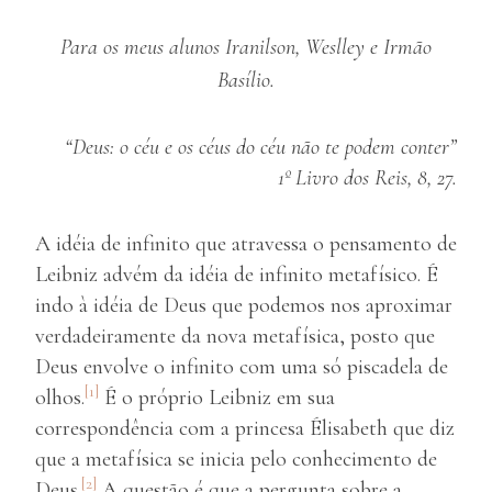
Para os meus alunos Iranilson, Weslley e Irmão
Basílio.
“Deus: o céu e os céus do céu não te podem conter”
1º Livro dos Reis, 8, 27.
A idéia de infinito que atravessa o pensamento de
Leibniz advém da idéia de infinito metafísico. É
indo à idéia de Deus que podemos nos aproximar
verdadeiramente da nova metafísica, posto que
Deus envolve o infinito com uma só piscadela de
[1]
olhos.
É o próprio Leibniz em sua
correspondência com a princesa Élisabeth que diz
que a metafísica se inicia pelo conhecimento de
[2]
Deus.
A questão é que a pergunta sobre a