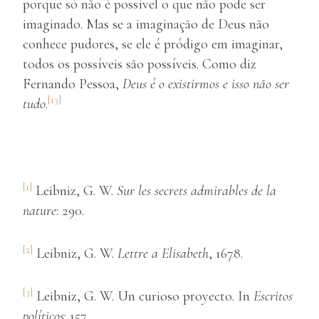
porque só não é possível o que não pode ser
imaginado. Mas se a imaginação de Deus não
conhece pudores, se ele é pródigo em imaginar,
todos os possíveis são possíveis. Como diz
Fernando Pessoa,
Deus é o existirmos e isso não ser
[13]
tudo
.
[1]
Leibniz, G. W.
Sur les secrets admirables de la
nature
: 290.
[2]
Leibniz, G. W.
Lettre a Elisabeth
, 1678.
[3]
Leibniz, G. W. Un curioso proyecto. In
Escritos
políticos
: 157.