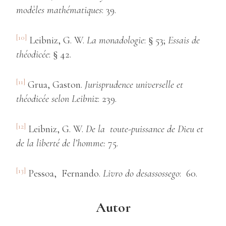
modèles mathématiques
: 39.
[10]
Leibniz, G. W.
La monadologie
: § 53;
Essais de
théodicée
: § 42.
[11]
Grua, Gaston.
Jurisprudence universelle et
théodicée selon Leibniz
: 239.
[12]
Leibniz, G. W.
De la toute-puissance de Dieu et
de la liberté de l’homme:
75.
[13]
Pessoa, Fernando.
Livro do desassossego
: 60.
Autor