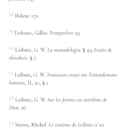
[4]
Ibdem: 170.
[5]
Deleuze, Gilles.
Pourparlers
: 93.
[6]
Leibniz, G. W.
La monadologia
: § 43;
Essais de
théodicée
: § 7.
[7]
Leibniz, G. W.
Nouveaux essais sur l’entendemant
humain
, II, 30, § 1.
[8]
Leibniz, G. W.
Sur les formes ou attributs de
Dieu
: 26.
[9]
Serres, Michel.
Le système de Leibniz et ses