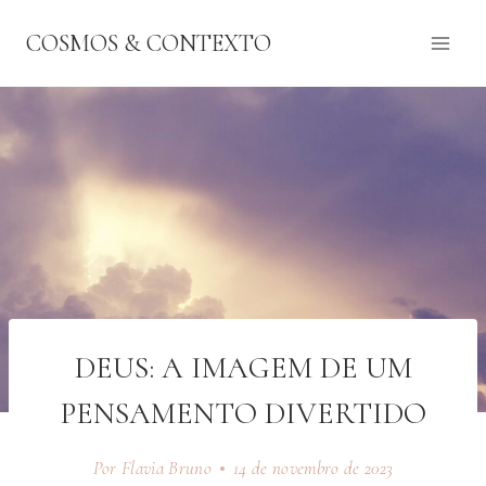
Pular
COSMOS & CONTEXTO
para
o
Conteúdo
DEUS: A IMAGEM DE UM
PENSAMENTO DIVERTIDO
Por Flavia Bruno
14 de novembro de 2023