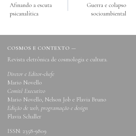
Afinando a escuta
Guerra e colapso
de
psicanalítica
socioambiental
Post
COSMOS E CONTEXTO
—
Revista eletrônica de cosmologia e cultura.
Diretor e Editor-chefe
Mario Novello
Comitê Executivo
Mario Novello, Nelson Job e Flavia Bruno
Edição de web, programação e design
Flavia Schaller
ISSN: 2358-9809